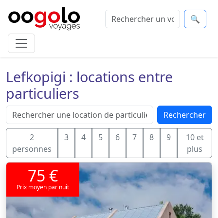
🔍
Lefkopigi : locations entre
particuliers
Rechercher
2
3
4
5
6
7
8
9
10 et
personnes
plus
75 €
Prix moyen par nuit