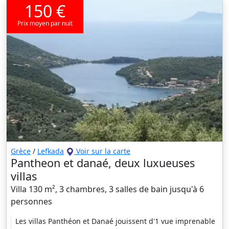
150 €
Prix moyen par nuit
Grèce
/
Lefkada
Voir sur la carte
Pantheon et danaé, deux luxueuses
villas
Villa 130 m², 3 chambres, 3 salles de bain jusqu'à 6
personnes
Les villas Panthéon et Danaé jouissent d'1 vue imprenable