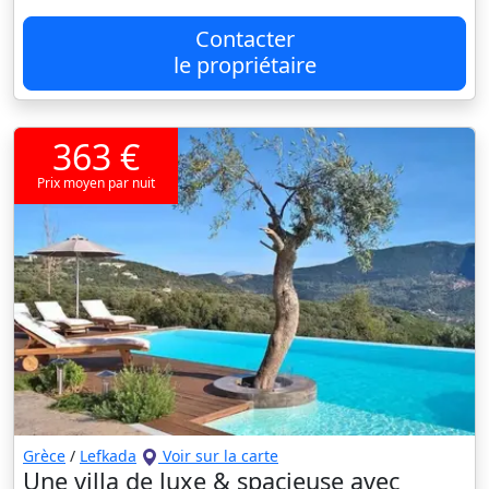
Contacter
le propriétaire
363 €
Prix moyen par nuit
Grèce
/
Lefkada
Voir sur la carte
Une villa de luxe & spacieuse avec