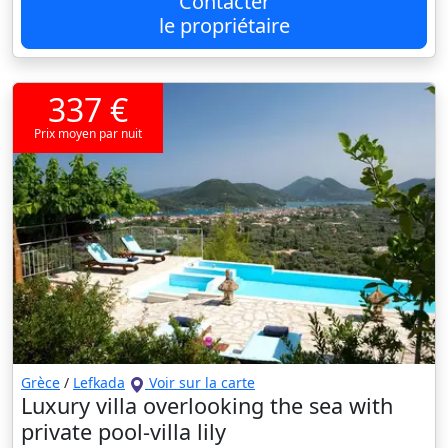
Contacter
le propriétaire
337 €
Prix moyen par nuit
Grèce
/
Lefkada
Voir sur la carte
Luxury villa overlooking the sea with
private pool-villa lily