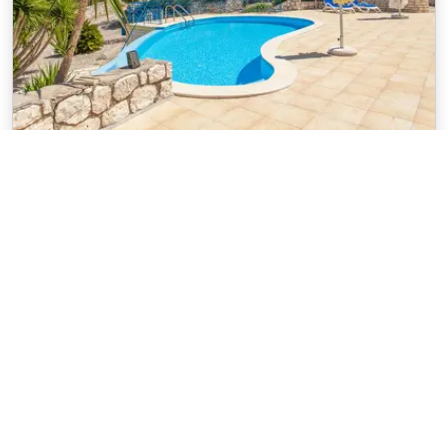
Grèce
/
Lefkada
Voir sur la carte
Villa de luxe avec piscine privée, vlicho
près de nidri. ascenseur pour les
personnes ayant des problèmes de
mobilité
Villa 260 m², 4 chambres, 1 salle de bain, jusqu'à 6
personnes
Villa Artemis se trouve à seulement 5 minutes du village
de Vliho. La villa est sur 2 étages avec l'installation
d'habitation au premier étage pour donner une vue
exceptionnelle sur Vliho Bay et la ca
... lire la suite