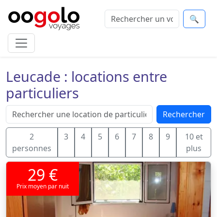
🔍
Leucade : locations entre
particuliers
Rechercher
2
3
4
5
6
7
8
9
10 et
personnes
plus
29 €
Prix moyen par nuit