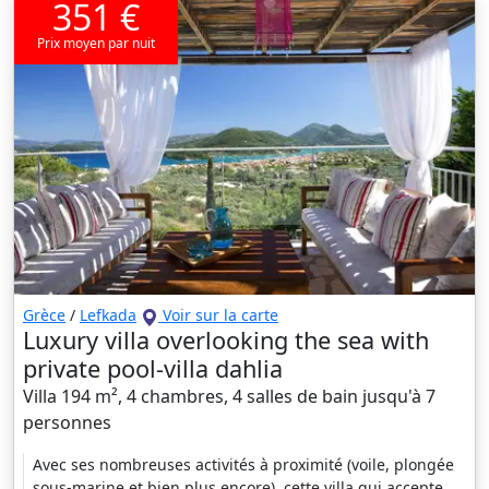
351 €
Prix moyen par nuit
Grèce
/
Lefkada
Voir sur la carte
Luxury villa overlooking the sea with
private pool-villa dahlia
Villa 194 m², 4 chambres, 4 salles de bain jusqu'à 7
personnes
Avec ses nombreuses activités à proximité (voile, plongée
sous-marine et bien plus encore), cette villa qui accepte