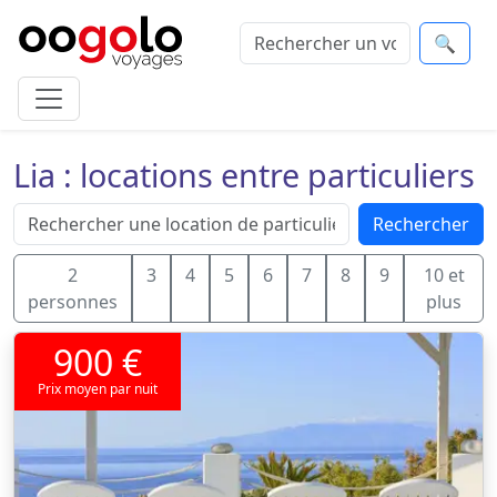
🔍
Lia : locations entre particuliers
Rechercher
2
3
4
5
6
7
8
9
10 et
personnes
plus
900 €
Prix moyen par nuit