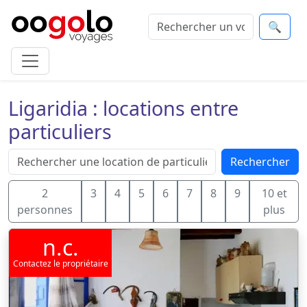
🔍
Ligaridia : locations entre
particuliers
Rechercher
2
3
4
5
6
7
8
9
10 et
personnes
plus
n.c.
Contactez le propriétaire