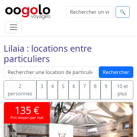
🔍
Lilaia : locations entre
particuliers
Rechercher
2
3
4
5
6
7
8
9
10 et
personnes
plus
135 €
Prix moyen par nuit