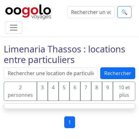
🔍
Limenaria Thassos : locations
entre particuliers
Rechercher
2
3
4
5
6
7
8
9
10 et
personnes
plus
1