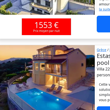
amoure
la suit
1553 €
Prix moyen par nuit
Grèce
/
Estas
pool
Villa 2
person
Cette 
soluti
simpli
vous p