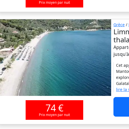
Prix moyen par nuit
Grèce
/
Limn
thal
Appart
jusqu'
Cet ap
Mantou
explor
Galata
lire la
74 €
Prix moyen par nuit