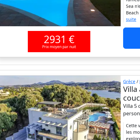
Sea n'
Beach 
suite
2931 €
Prix moyen par nuit
Grèce
/
Villa
couc
Villa 5
person
Cette 
les mo
explor