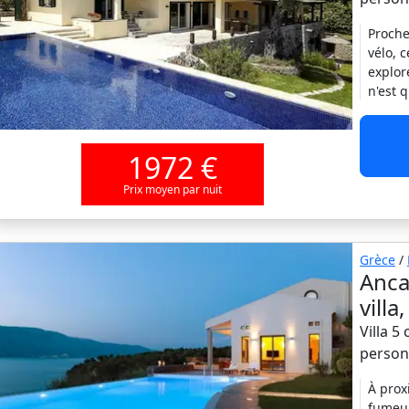
Proche
vélo, 
explor
n'est 
1972 €
Prix moyen par nuit
Grèce
/
Anca
vill
Villa 5
person
À proxi
fumeur