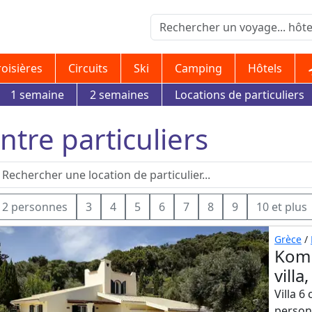
roisières
Circuits
Ski
Camping
Hôtels
1 semaine
2 semaines
Locations de particuliers
entre particuliers
2 personnes
3
4
5
6
7
8
9
10 et plus
Grèce
/
Komm
vill
Villa 6
person