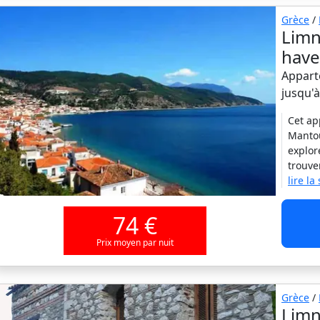
Grèce
/
Limn
hav
Appart
jusqu'
Cet ap
Mantou
explor
trouve
lire la
74 €
Prix moyen par nuit
Grèce
/
Limn