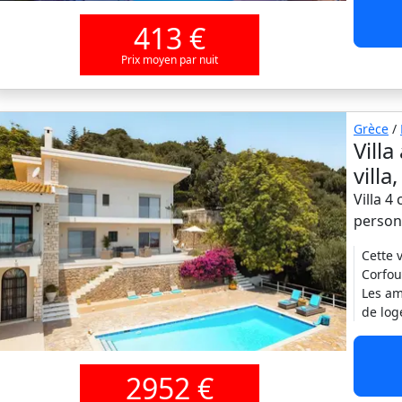
413 €
Prix moyen par nuit
Grèce
/
Vill
vill
Villa 4
person
Cette 
Corfou
Les am
de log
2952 €