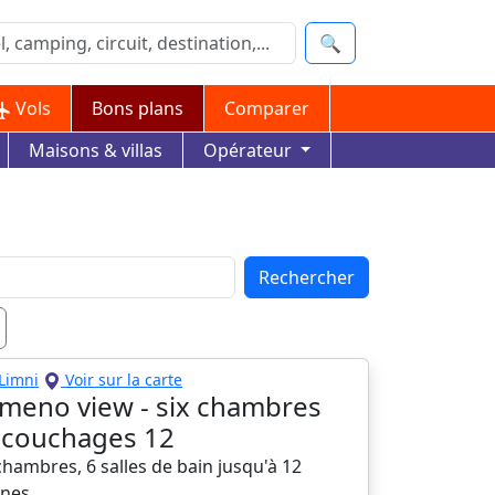
🔍
Vols
Bons plans
Comparer
Maisons & villas
Opérateur
Rechercher
Limni
Voir sur la carte
eno view - six chambres
a, couchages 12
 chambres, 6 salles de bain jusqu'à 12
nes