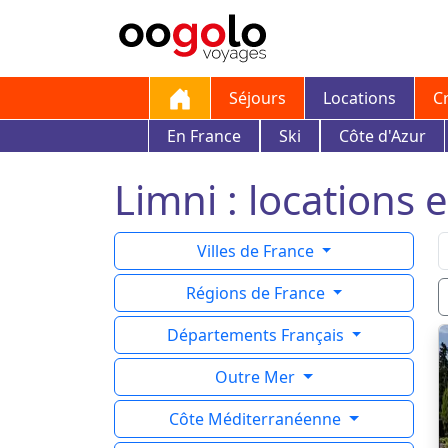
Séjours
Locations
C
En France
Ski
Côte d'Azur
Limni : locations 
Villes de France
Régions de France
Départements Français
Outre Mer
Côte Méditerranéenne