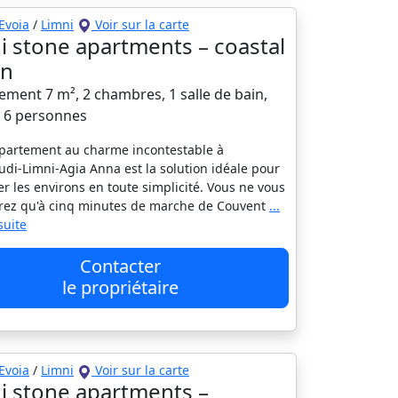
Evoia
/
Limni
Voir sur la carte
i stone apartments – coastal
en
ement 7 m², 2 chambres, 1 salle de bain,
à 6 personnes
partement au charme incontestable à
di-Limni-Agia Anna est la solution idéale pour
er les environs en toute simplicité. Vous ne vous
rez qu'à cinq minutes de marche de Couvent
...
 suite
Contacter
le propriétaire
Evoia
/
Limni
Voir sur la carte
i stone apartments –