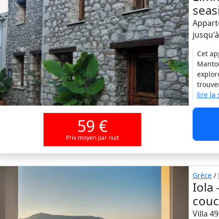
seas
Appart
jusqu'
Cet ap
Mantou
explor
trouve
lire la
59 €
Prix moyen par nuit
Grèce
/
Iola 
couc
Villa 4