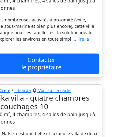
00 m², 4 chambres, 4 salles de bain jusqu'à
sonnes
es nombreuses activités à proximité (voile,
e sous-marine et bien plus encore), cette villa
atique pour les familles est la solution idéale
xplorer les environs en toute simpl
... lire la
Contacter
le propriétaire
Crete
/
Litsarda
Voir sur la carte
ika villa - quatre chambres
a, couchages 10
00 m², 4 chambres, 4 salles de bain jusqu'à
sonnes
la Nafsika est une belle et luxueuse villa de deux