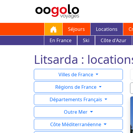
Séjours
Locations
C
En France
Ski
Côte d'Azur
Litsarda : location
Villes de France
Régions de France
Départements Français
Outre Mer
Côte Méditerranéenne