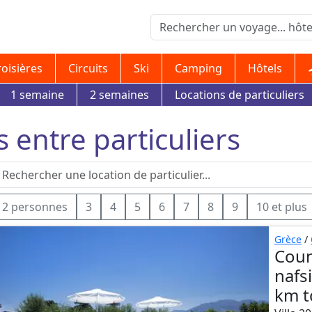
roisières
Circuits
Ski
Camping
Hôtels
1 semaine
2 semaines
Locations de particuliers
s entre particuliers
2 personnes
3
4
5
6
7
8
9
10 et plus
Grèce
/
Coun
nafs
km t