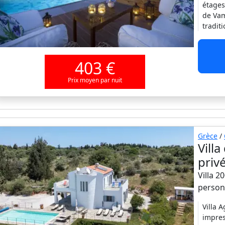
étages
de Vam
tradit
403 €
Prix moyen par nuit
Grèce
/
Vill
privé
Villa 2
person
Villa 
impres