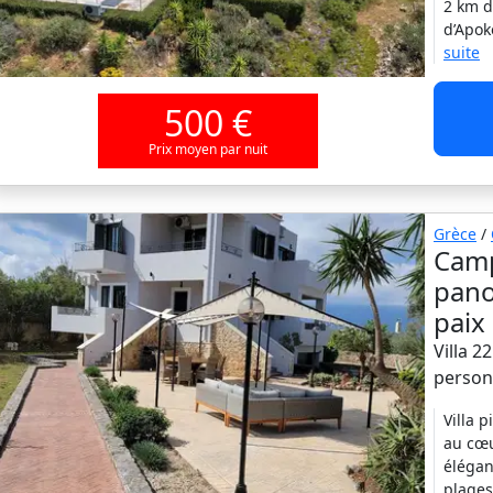
2 km d
d’Apok
suite
500 €
Prix moyen par nuit
Grèce
/
Camp
pano
paix 
Villa 2
person
Villa 
au cœu
élégan
plages