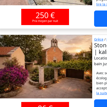
lire la
250 €
Prix moyen par nuit
Grèce
/
Ston
| ka
Locatio
bain j
Avec s
écolog
bien p
accept
la suit