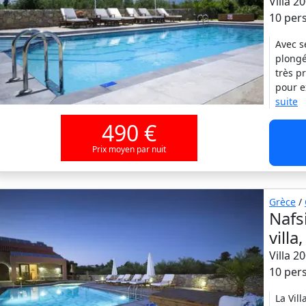
Villa 2
10 per
Avec s
plongé
très pr
pour e
suite
490 €
Prix moyen par nuit
Grèce
/
Nafs
vill
Villa 2
10 per
La Vil