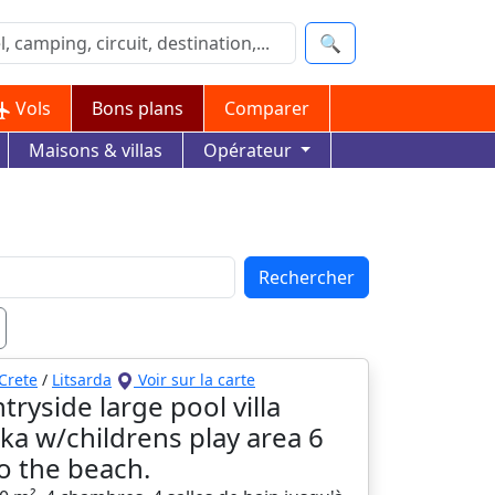
🔍
Vols
Bons plans
Comparer
Maisons & villas
Opérateur
Rechercher
Crete
/
Litsarda
Voir sur la carte
tryside large pool villa
ika w/childrens play area 6
o the beach.