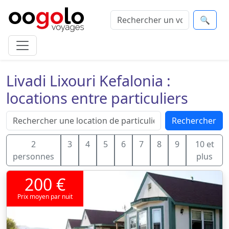
🔍
Livadi Lixouri Kefalonia :
locations entre particuliers
Rechercher
2
3
4
5
6
7
8
9
10 et
personnes
plus
200 €
Prix moyen par nuit