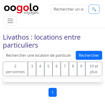
🔍
Livathos : locations entre
particuliers
Rechercher
2
3
4
5
6
7
8
9
10 et
personnes
plus
1