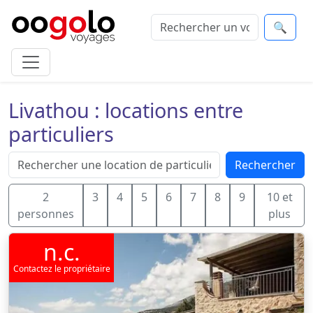
🔍
Livathou : locations entre
particuliers
Rechercher
2
3
4
5
6
7
8
9
10 et
personnes
plus
n.c.
Contactez le propriétaire