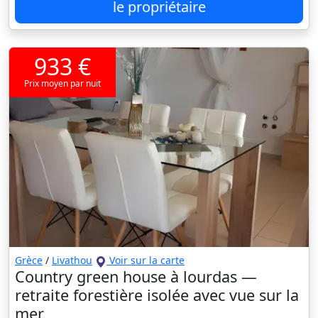
le propriétaire
933 €
Prix moyen par nuit
Grèce
/
Livathou
Voir sur la carte
Country green house à lourdas —
retraite forestière isolée avec vue sur la
mer