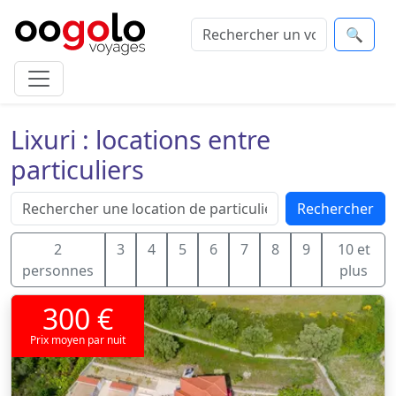
🔍
Lixuri : locations entre
particuliers
Rechercher
2
3
4
5
6
7
8
9
10 et
personnes
plus
300 €
Prix moyen par nuit