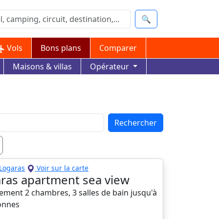
🔍
Vols
Bons plans
Comparer
Maisons & villas
Opérateur
Rechercher
Logaras
Voir sur la carte
ras apartment sea view
ement 2 chambres, 3 salles de bain jusqu'à
onnes