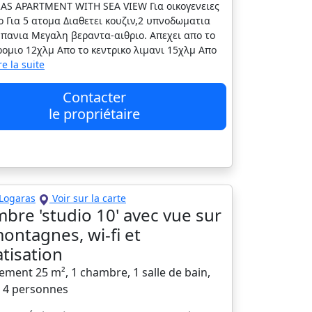
AS APARTMENT WITH SEA VIEW Για οικογενειες
ο Για 5 ατομα Διαθετει κουζιν,2 υπνοδωματια
μπανια Μεγαλη βεραντα-αιθριο. Απεχει απο το
ομιο 12χλμ Απο το κεντρικο λιμανι 15χλμ Απο
ire la suite
Contacter
le propriétaire
Logaras
Voir sur la carte
bre 'studio 10' avec vue sur
montagnes, wi-fi et
atisation
ement 25 m², 1 chambre, 1 salle de bain,
à 4 personnes