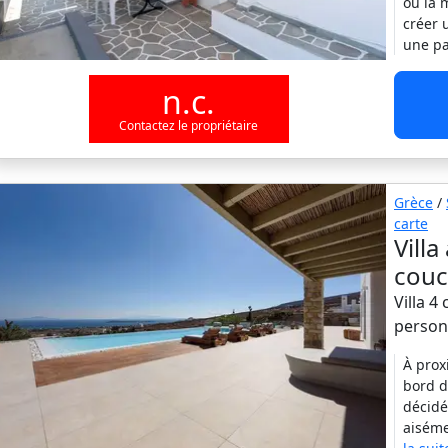
où la 
créer 
une pa
n.c.
Contactez le propriétaire
Grèce
/
carte
Vill
couc
Villa 4
person
À prox
bord d
décidé
aiséme