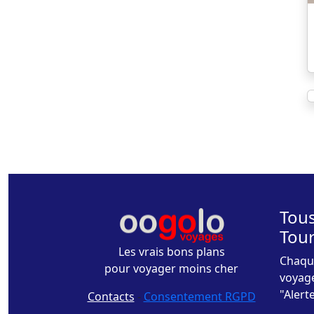
Tous
Tou
Les vrais bons plans
Chaque
pour voyager moins cher
voyage
"Alert
Contacts
-
Consentement RGPD