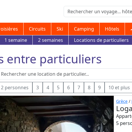
roisières
Circuits
Ski
Camping
Hôtels
1 semaine
2 semaines
Locations de particuliers
s entre particuliers
2 personnes
3
4
5
6
7
8
9
10 et plus
Grèce
/
Loga
Appart
5 pers