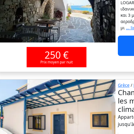
LOGAR
ιδανικ
και 3 
αεροδρ
μι
... l
250 €
Prix moyen par nuit
Grèce
/
Cham
les 
clim
Appart
jusqu'