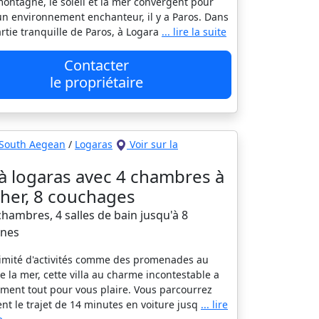
montagne, le soleil et la mer convergent pour
un environnement enchanteur, il y a Paros. Dans
rtie tranquille de Paros, à Logara
... lire la suite
Contacter
le propriétaire
South Aegean
/
Logaras
Voir sur la
a à logaras avec 4 chambres à
her, 8 couchages
 chambres, 4 salles de bain jusqu'à 8
nes
imité d'activités comme des promenades au
e la mer, cette villa au charme incontestable a
ment tout pour vous plaire. Vous parcourrez
nt le trajet de 14 minutes en voiture jusq
... lire