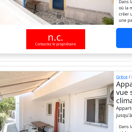
Dans l
où la 
créer 
une pa
n.c.
Contactez le propriétaire
Grèce
/
Appa
vue 
clim
Appart
jusqu'
Dans l