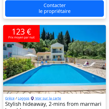
Contacter
le propriétaire
123 €
Prix moyen par nuit
Grèce
/
Loggos
Voir sur la carte
Stylish hideaway, 2-mins from marmari