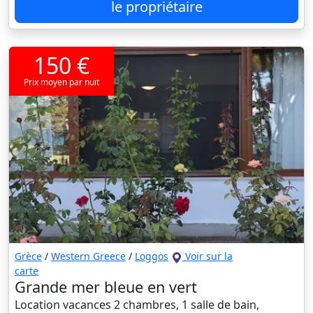
le propriétaire
150 €
Prix moyen par nuit
Grèce
/
Western Greece
/
Loggos
Voir sur la
carte
Grande mer bleue en vert
Location vacances 2 chambres, 1 salle de bain,