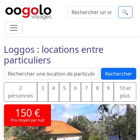
🔍
Loggos : locations entre
particuliers
Rechercher
2
3
4
5
6
7
8
9
10 et
personnes
plus
150 €
Prix moyen par nuit