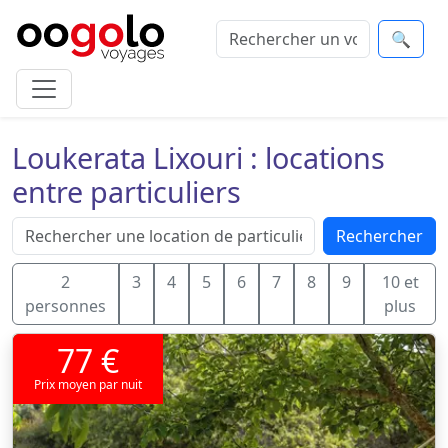
🔍
Loukerata Lixouri : locations
entre particuliers
Rechercher
2
3
4
5
6
7
8
9
10 et
personnes
plus
77 €
Prix moyen par nuit