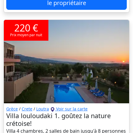
le propriétaire
220 €
Prix moyen par nuit
Grèce
/
Crete
/
Loutra
Voir sur la carte
Villa louloudaki 1. goûtez la nature
crétoise!
Villa 4 chambres, 2 salles de bain jusqu'à 8 personnes