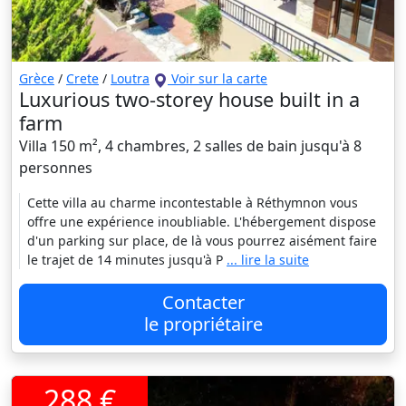
Grèce
/
Crete
/
Loutra
Voir sur la carte
Luxurious two-storey house built in a
farm
Villa 150 m², 4 chambres, 2 salles de bain jusqu'à 8
personnes
Cette villa au charme incontestable à Réthymnon vous
offre une expérience inoubliable. L'hébergement dispose
d'un parking sur place, de là vous pourrez aisément faire
le trajet de 14 minutes jusqu'à P
... lire la suite
Contacter
le propriétaire
288 €