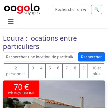
🔍
Loutra : locations entre
particuliers
Rechercher
2
3
4
5
6
7
8
9
10 et
personnes
plus
70 €
Prix moyen par nuit