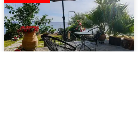
Grèce
/
Loutra
Voir sur la carte
Amfitriti seafront apartment 1 by
rentalspro
Appartement 38 m², 1 chambre, 1 salle de bain,
jusqu'à 4 personnes
À proximité d'activités comme la pêche, cet appartement
au charme incontestable a décidément tout pour vous
plaire. Vous ne vous trouverez qu'à cinq minutes de
marche de Thermal Spa Agia Paraskevi et
... lire la suite