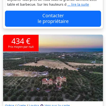
table et barbecue. Sur les hauteurs d
... lire la suite
Contacter
le propriétaire
434 €
Prix moyen par nuit
Grèce
/
Crete
/
Loutra
Voir sur la carte