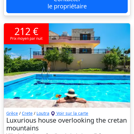
le propriétaire
212 €
Prix moyen par nuit
Grèce
/
Crete
/
Loutra
Voir sur la carte
Luxurious house overlooking the cretan
mountains