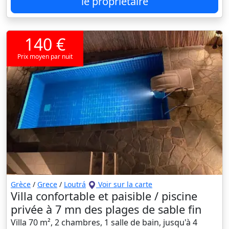
le propriétaire
140 €
Prix moyen par nuit
Grèce
/
Grece
/
Loutrá
Voir sur la carte
Villa confortable et paisible / piscine
privée à 7 mn des plages de sable fin
Villa 70 m², 2 chambres, 1 salle de bain, jusqu'à 4