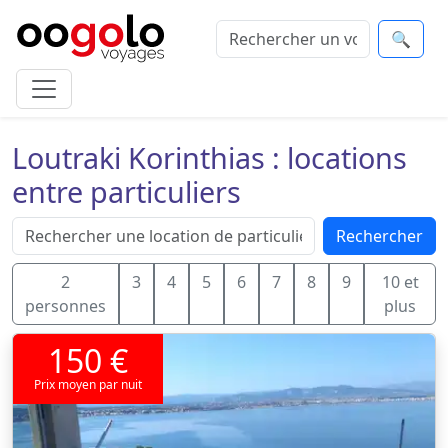
🔍
Loutraki Korinthias : locations
entre particuliers
Rechercher
2
3
4
5
6
7
8
9
10 et
personnes
plus
150 €
Prix moyen par nuit