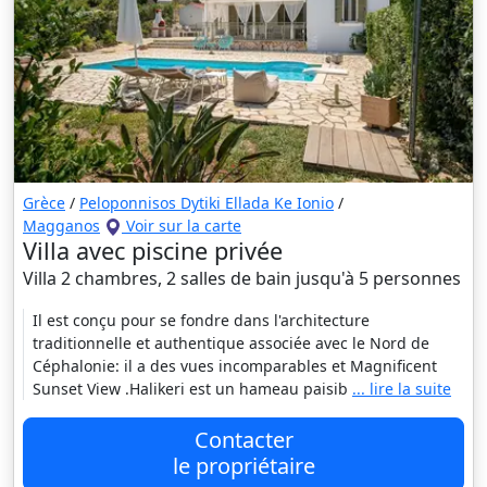
Grèce
/
Peloponnisos Dytiki Ellada Ke Ionio
/
Magganos
Voir sur la carte
Villa avec piscine privée
Villa 2 chambres, 2 salles de bain jusqu'à 5 personnes
Il est conçu pour se fondre dans l'architecture
traditionnelle et authentique associée avec le Nord de
Céphalonie: il a des vues incomparables et Magnificent
Sunset View .Halikeri est un hameau paisib
... lire la suite
Contacter
le propriétaire