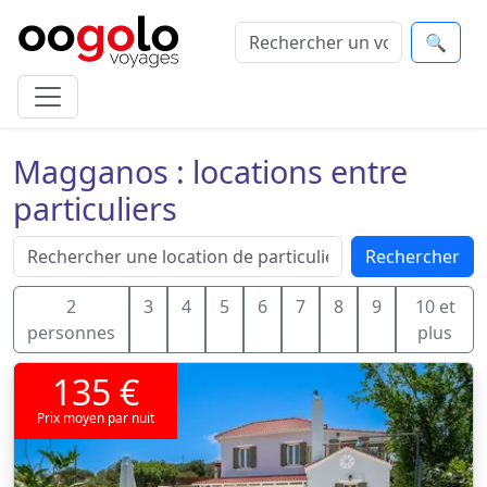
🔍
Magganos : locations entre
particuliers
Rechercher
2
3
4
5
6
7
8
9
10 et
personnes
plus
135 €
Prix moyen par nuit