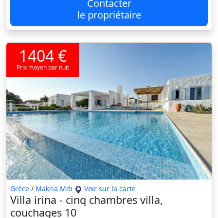
Contacter
le propriétaire
1404 €
Prix moyen par nuit
Grèce
/
Makria Miti
Voir sur la carte
Villa irina - cinq chambres villa,
couchages 10