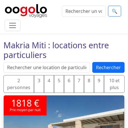
🔍
Makria Miti : locations entre
particuliers
Rechercher
2
3
4
5
6
7
8
9
10 et
personnes
plus
1818 €
Prix moyen par nuit