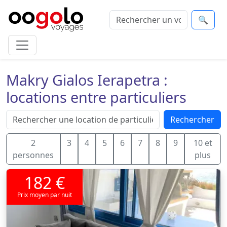
🔍
Makry Gialos Ierapetra :
locations entre particuliers
Rechercher
2
3
4
5
6
7
8
9
10 et
personnes
plus
182 €
Prix moyen par nuit