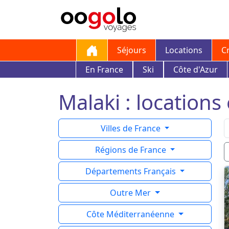
Séjours
Locations
C
En France
Ski
Côte d'Azur
Malaki : locations
Villes de France
Régions de France
Départements Français
Outre Mer
Côte Méditerranéenne