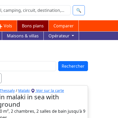
🔍
Vols
Bons plans
Comparer
Maisons & villas
Opérateur
Rechercher
Thessaly
/
Malaki
Voir sur la carte
 in malaki in sea with
ground
00 m², 2 chambres, 2 salles de bain jusqu'à 9
nes