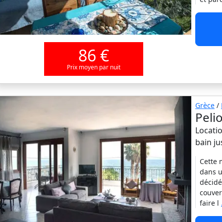
86 €
Prix moyen par nuit
Grèce
/
Peli
Locatio
bain j
Cette 
dans u
décidé
couver
faire l