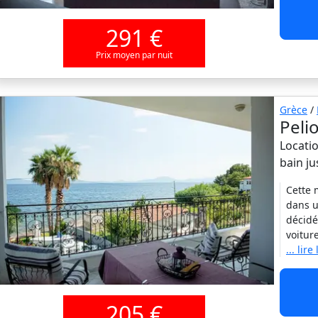
291 €
Prix moyen par nuit
Grèce
/
Peli
Locatio
bain j
Cette 
dans u
décidé
voitur
... lire
205 €