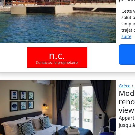
Cette 
soluti
simpli
trajet
suite
n.c.
Contactez le propriétaire
Grèce
/
Mode
reno
view
Appart
jusqu'