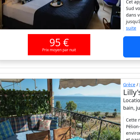
Cet ap
Sud vo
dans v
jusqu'
suite
95 €
Prix moyen par nuit
Grèce
/
Lilly
Locatio
bain, 
Cette 
Pélion
enviro
et par