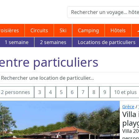
roisières
Circuits
Ski
Camping
Hôtels
1 semaine
2 semaines
Locations de particuliers
 entre particuliers
2 personnes
3
4
5
6
7
8
9
10 et plus
Grèce
/
Villa
play
Villa 2
person