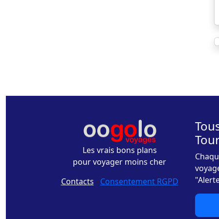
Tous
Tou
Les vrais bons plans
Chaque
pour voyager moins cher
voyage
"Alert
Contacts
-
Consentement RGPD