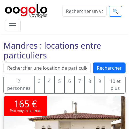
🔍
Mandres : locations entre
particuliers
Rechercher
2
3
4
5
6
7
8
9
10 et
personnes
plus
165 €
Prix moyen par nuit