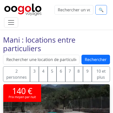
🔍
Mani : locations entre
particuliers
Rechercher
2
3
4
5
6
7
8
9
10 et
personnes
plus
140 €
Prix moyen par nuit