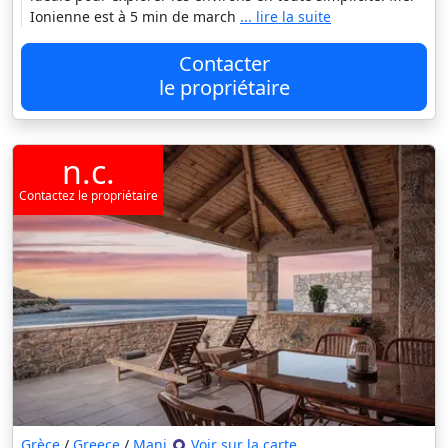
Ionienne est à 5 min de march
... lire la suite
Contacter
le propriétaire
n.c.
Contactez le propriétaire
Grèce
/
Greece
/
Mani
Voir sur la carte