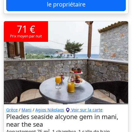
le propriétaire
71 €
Prix moyen par nuit
Grèce
/
Mani
/
Agios Nikolaos
Voir sur la carte
Pleades seaside alcyone gem in mani,
near the sea
Appartement 75 m², 1 chambre, 1 salle de bain,