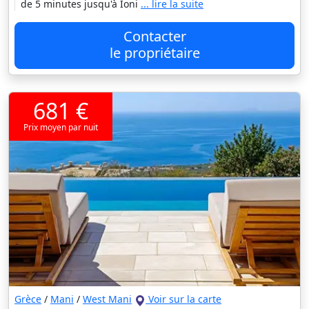
de 5 minutes jusqu'à Ioni
... lire la suite
Contacter
le propriétaire
681 €
Prix moyen par nuit
Grèce
/
Mani
/
West Mani
Voir sur la carte