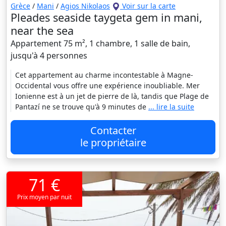
Grèce
/
Mani
/
Agios Nikolaos
Voir sur la carte
Pleades seaside taygeta gem in mani,
near the sea
Appartement 75 m², 1 chambre, 1 salle de bain,
jusqu'à 4 personnes
Cet appartement au charme incontestable à Magne-
Occidental vous offre une expérience inoubliable. Mer
Ionienne est à un jet de pierre de là, tandis que Plage de
Pantazí ne se trouve qu'à 9 minutes de
... lire la suite
Contacter
le propriétaire
71 €
Prix moyen par nuit