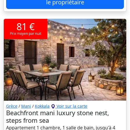
le propriétaire
81 €
Prix moyen par nuit
Grèce
/
Mani
/
Kokkala
Voir sur la carte
Beachfront mani luxury stone nest,
steps from sea
Appartement 1 chambre, 1 salle de bain, jusqu'à 4