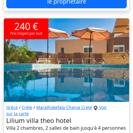
le propriétaire
240 €
Prix moyen par nuit
Grèce
/
Crete
/
Marathokefala Chania Crete
Voir
sur la carte
Lilium villa theo hotel
Villa 2 chambres, 2 salles de bain jusqu'à 4 personnes