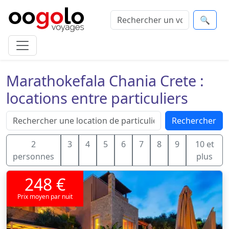
🔍
Marathokefala Chania Crete :
locations entre particuliers
Rechercher
2
3
4
5
6
7
8
9
10 et
personnes
plus
248 €
Prix moyen par nuit