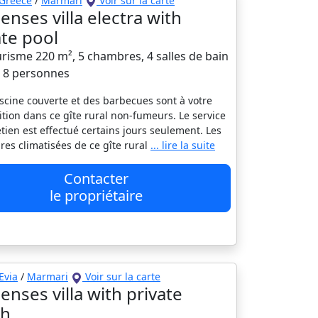
Greece
/
Marmari
Voir sur la carte
enses villa electra with
ate pool
risme 220 m², 5 chambres, 4 salles de bain
à 8 personnes
scine couverte et des barbecues sont à votre
ition dans ce gîte rural non-fumeurs. Le service
etien est effectué certains jours seulement. Les
es climatisées de ce gîte rural
... lire la suite
Contacter
le propriétaire
Evia
/
Marmari
Voir sur la carte
enses villa with private
ch