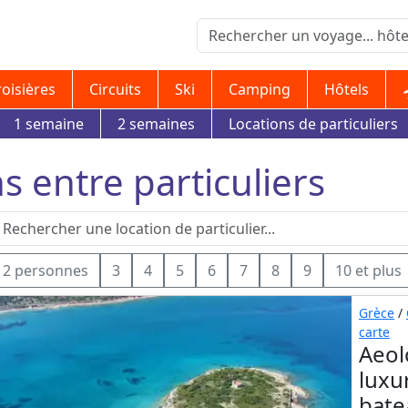
roisières
Circuits
Ski
Camping
Hôtels
1 semaine
2 semaines
Locations de particuliers
s entre particuliers
2 personnes
3
4
5
6
7
8
9
10 et plus
Grèce
/
carte
Aeol
luxu
bate