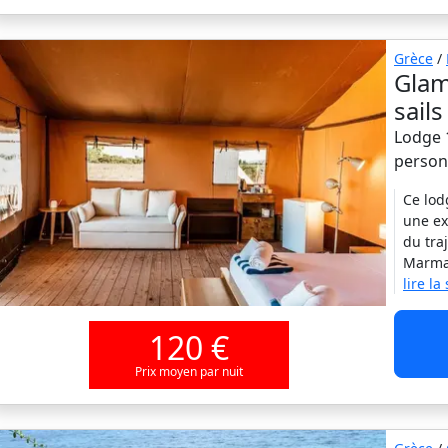
Grèce
/
Glam
sail
Lodge 1
person
Ce lod
une ex
du tra
Marmar
lire la
120 €
Prix moyen par nuit