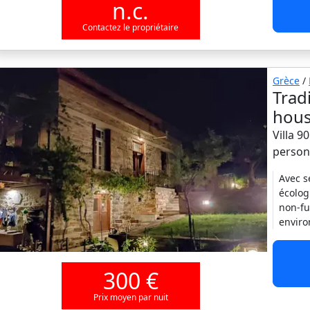
n.c.
Contactez le propriétaire
Grèce
/
Trad
hous
Villa 9
person
Avec s
écolog
non-fu
enviro
300 €
Prix moyen par nuit