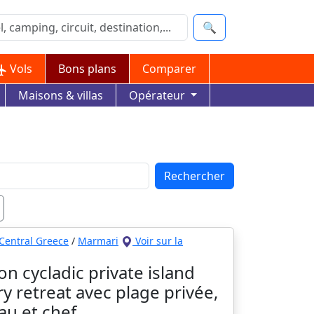
🔍
Vols
Bons plans
Comparer
Maisons & villas
Opérateur
Rechercher
Central Greece
/
Marmari
Voir sur la
on cycladic private island
ry retreat avec plage privée,
au et chef