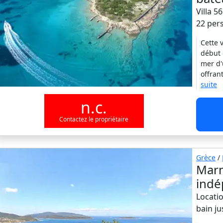
Villa 5
22 per
Cette 
début 
mer d'
offran
suite
n.c.
Contactez le propriétaire
Grèce
/
Marm
indé
Locatio
bain j