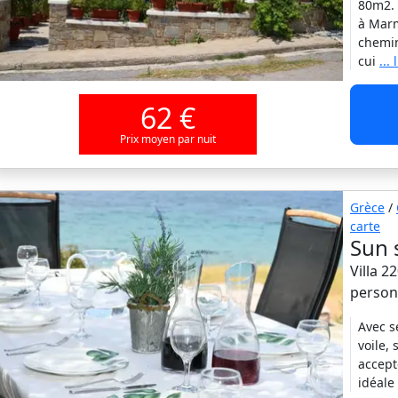
80m2. 
à Marm
chemin
cui
...
62 €
Prix moyen par nuit
Grèce
/
carte
Sun 
Villa 2
person
Avec s
voile, 
accept
idéale