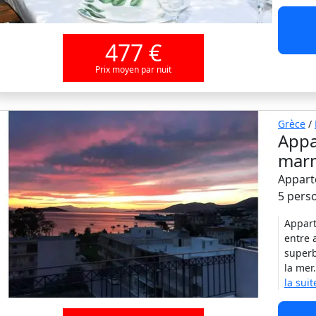
477 €
Prix moyen par nuit
Grèce
/
Appa
marm
Appart
5 pers
Appart
entre 
superb
la mer
la suit