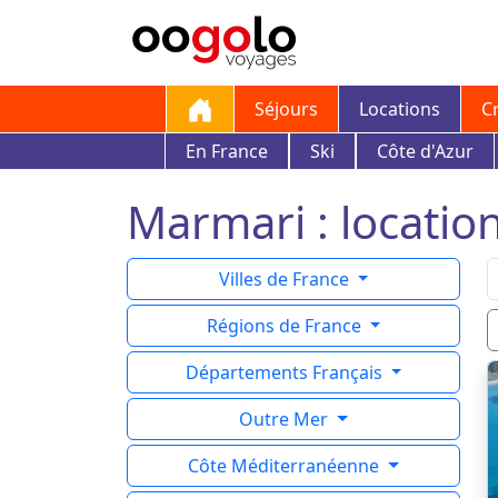
Séjours
Locations
C
En France
Ski
Côte d'Azur
Marmari : location
Villes de France
Régions de France
Départements Français
Outre Mer
Côte Méditerranéenne