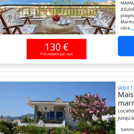
MARMAR
d'Eubé
plages
Marmar
néce
.
130 €
Prix moyen par nuit
Grèce
/
Mais
mar
Locatio
jusqu'
Sommai