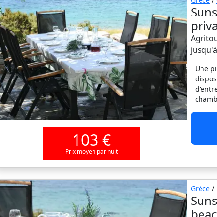
Grèce
/
Suns
priv
Agritou
jusqu'
Une pi
dispos
d'entr
chambr
103 €
Prix moyen par nuit
Grèce
/
Suns
bea