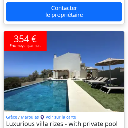
Contacter
le propriétaire
354 €
Prix moyen par nuit
Grèce
/
Maroulas
Voir sur la carte
Luxurious villa rizes - with private pool