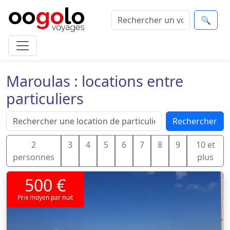
🔍
Maroulas : locations entre
particuliers
Rechercher
2
3
4
5
6
7
8
9
10 et
personnes
plus
500 €
Prix moyen par nuit