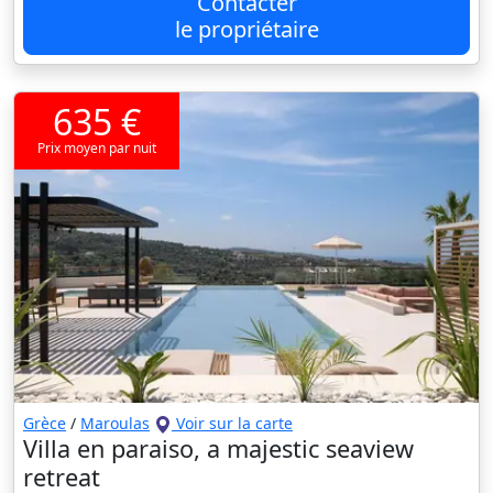
Contacter
le propriétaire
635 €
Prix moyen par nuit
Grèce
/
Maroulas
Voir sur la carte
Villa en paraiso, a majestic seaview
retreat