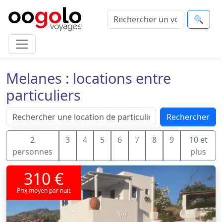
🔍
Melanes : locations entre
particuliers
Rechercher
2
3
4
5
6
7
8
9
10 et
personnes
plus
310 €
Prix moyen par nuit