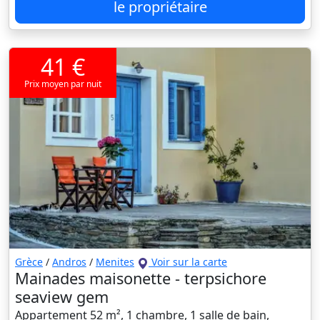
le propriétaire
41 €
Prix moyen par nuit
Grèce
/
Andros
/
Menites
Voir sur la carte
Mainades maisonette - terpsichore
seaview gem
Appartement 52 m², 1 chambre, 1 salle de bain,