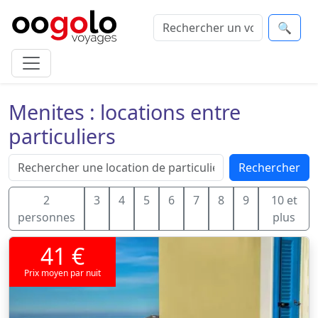
🔍
Menites : locations entre
particuliers
Rechercher
2
3
4
5
6
7
8
9
10 et
personnes
plus
41 €
Prix moyen par nuit