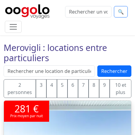
🔍
Merovigli : locations entre
particuliers
Rechercher
2
3
4
5
6
7
8
9
10 et
personnes
plus
281 €
Prix moyen par nuit