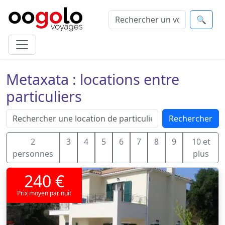
🔍
Metaxata : locations entre
particuliers
Rechercher
2
3
4
5
6
7
8
9
10 et
personnes
plus
240 €
Prix moyen par nuit