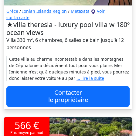
Grèce
/
Ionian Islands Region
/
Metaxata
Voir
sur la carte
★villa theresia - luxury pool villa w 180º
ocean views
Villa 330 m², 6 chambres, 6 salles de bain jusqu'à 12
personnes
Cette villa au charme incontestable dans les montagnes
de Céphalonie a décidément tout pour vous plaire. Mer
Ionienne n'est qu'à quelques minutes à pied, vous pourrez
donc laisser votre voiture au par
... lire la suite
Contacter
le propriétaire
566 €
Prix moyen par nuit