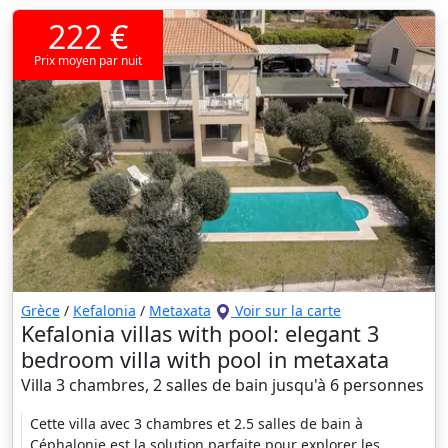
222 €
Prix moyen par nuit
Grèce
/
Kefalonia
/
Metaxata
Voir sur la carte
Kefalonia villas with pool: elegant 3
bedroom villa with pool in metaxata
Villa 3 chambres, 2 salles de bain jusqu'à 6 personnes
Cette villa avec 3 chambres et 2.5 salles de bain à
Céphalonie est la solution parfaite pour explorer les