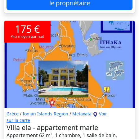
le propriétaire
175 €
Prix moyen par nuit
Grèce
/
Ionian Islands Region
/
Metaxata
Voir
sur la carte
Villa ela - appartement marie
Appartement 62 m², 1 chambre, 1 salle de bain,