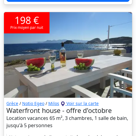
198 €
Prix moyen par nuit
Grèce
/
Notio Egeo
/
Milos
Voir sur la carte
Waterfront house - offre d'octobre
Location vacances 65 m², 3 chambres, 1 salle de bain,
jusqu'à 5 personnes