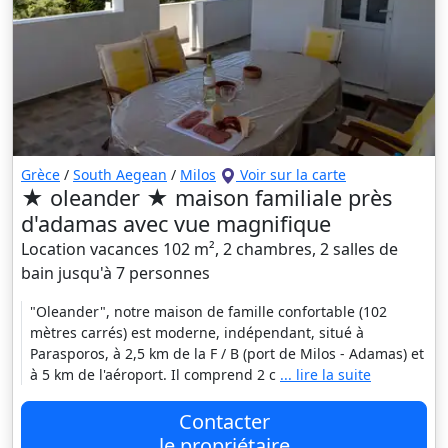
Grèce
/
South Aegean
/
Milos
Voir sur la carte
★ oleander ★ maison familiale près
d'adamas avec vue magnifique
Location vacances 102 m², 2 chambres, 2 salles de
bain jusqu'à 7 personnes
"Oleander", notre maison de famille confortable (102
mètres carrés) est moderne, indépendant, situé à
Parasporos, à 2,5 km de la F / B (port de Milos - Adamas) et
à 5 km de l'aéroport. Il comprend 2 c
... lire la suite
Contacter
le propriétaire