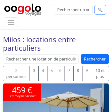
🔍
Milos : locations entre
particuliers
Rechercher
2
3
4
5
6
7
8
9
10 et
personnes
plus
459 €
Prix moyen par nuit