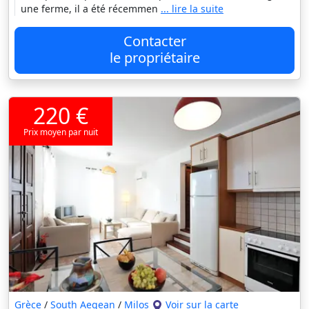
une ferme, il a été récemmen
... lire la suite
Contacter
le propriétaire
220 €
Prix moyen par nuit
Grèce
/
South Aegean
/
Milos
Voir sur la carte