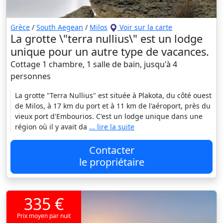
Grèce
/
South Aegean
/
Milos
Voir sur la carte
La grotte \"terra nullius\" est un lodge
unique pour un autre type de vacances.
Cottage 1 chambre, 1 salle de bain, jusqu'à 4
personnes
La grotte "Terra Nullius" est située à Plakota, du côté ouest
de Milos, à 17 km du port et à 11 km de l'aéroport, près du
vieux port d'Embourios. C'est un lodge unique dans une
région où il y avait da
... lire la suite
Contacter
le propriétaire
335 €
Prix moyen par nuit