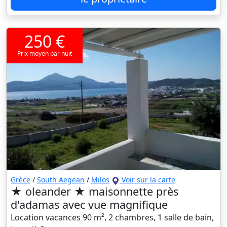
250 €
Prix moyen par nuit
Grèce
/
South Aegean
/
Milos
Voir sur la carte
★ oleander ★ maisonnette près
d'adamas avec vue magnifique
Location vacances 90 m², 2 chambres, 1 salle de bain,