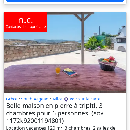
n.c.
Contactez le propriétaire
Grèce
/
South Aegean
/
Milos
Voir sur la carte
Belle maison en pierre à tripiti, 3
chambres pour 6 personnes. (εσλ
1172k92001194801)
Location vacances 120 m², 3 chambres, 2 salles de