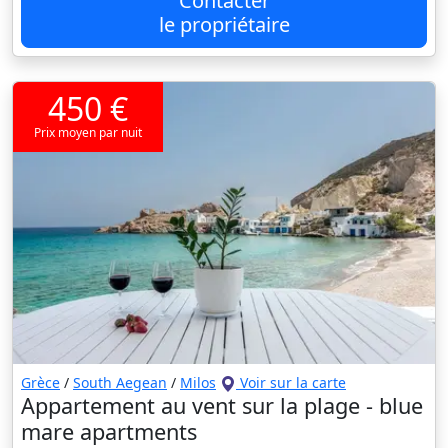
Contacter
le propriétaire
450 €
Prix moyen par nuit
Grèce
/
South Aegean
/
Milos
Voir sur la carte
Appartement au vent sur la plage - blue
mare apartments