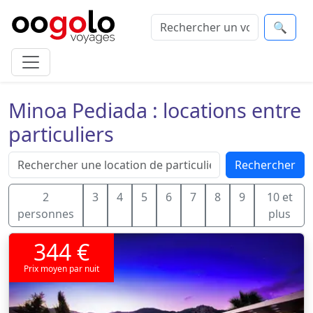
🔍
Minoa Pediada : locations entre
particuliers
Rechercher
2
3
4
5
6
7
8
9
10 et
personnes
plus
344 €
Prix moyen par nuit