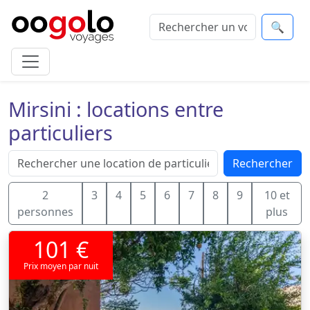
🔍
Mirsini : locations entre
particuliers
Rechercher
2
3
4
5
6
7
8
9
10 et
personnes
plus
101 €
Prix moyen par nuit