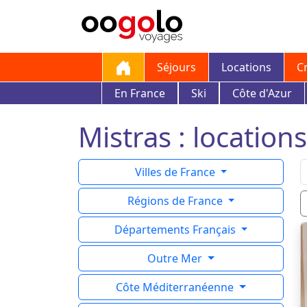
Séjours
Locations
C
En France
Ski
Côte d'Azur
Mistras : locations
Villes de France
Régions de France
Départements Français
Outre Mer
Côte Méditerranéenne