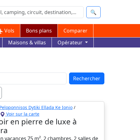
🔍
Vols
Bons plans
Comparer
Maisons & villas
Opérateur
Rechercher
Peloponnisos Dytiki Ellada Ke Ionio
/
Voir sur la carte
ir en pierre de luxe à
ra
n vacances 75 m², 2 chambres, 2 salles de