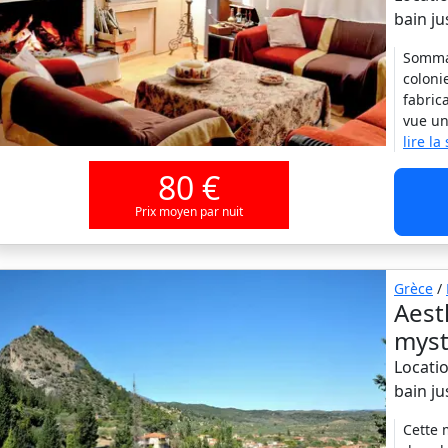
bain j
Sommai
coloni
fabric
vue un
lire la
80 €
Prix moyen par nuit
Grèce
/
Aesth
myst
Locatio
bain j
Cette 