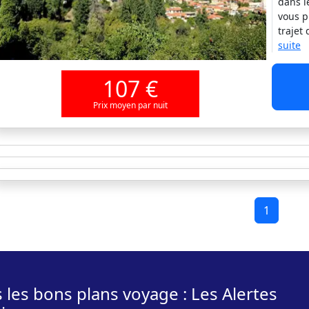
dans l
vous p
trajet
suite
107 €
Prix moyen par nuit
1
 les bons plans voyage : Les Alertes