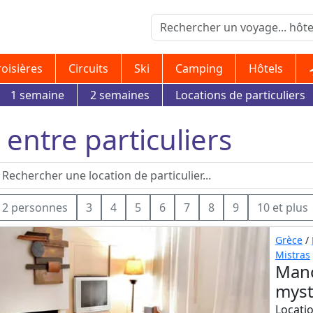
roisières
Circuits
Ski
Camping
Hôtels
1 semaine
2 semaines
Locations de particuliers
 entre particuliers
2 personnes
3
4
5
6
7
8
9
10 et plus
Grèce
/
Mistras
Mano
myst
Locatio