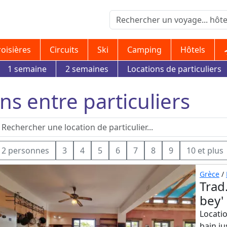
roisières
Circuits
Ski
Camping
Hôtels
1 semaine
2 semaines
Locations de particuliers
ns entre particuliers
2 personnes
3
4
5
6
7
8
9
10 et plus
Grèce
/
Trad
bey'
Locatio
bain j