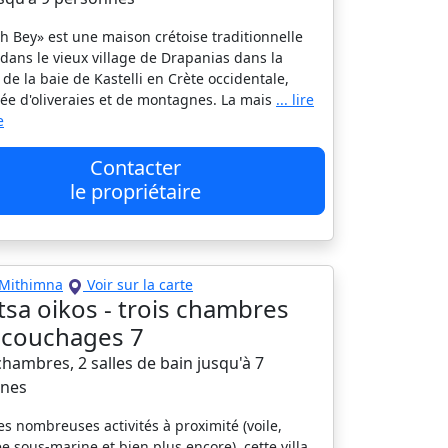
h Bey» est une maison crétoise traditionnelle
 dans le vieux village de Drapanias dans la
 de la baie de Kastelli en Crète occidentale,
ée d'oliveraies et de montagnes. La mais
... lire
e
Contacter
le propriétaire
Mithimna
Voir sur la carte
tsa oikos - trois chambres
a, couchages 7
 chambres, 2 salles de bain jusqu'à 7
nes
es nombreuses activités à proximité (voile,
e sous-marine et bien plus encore), cette villa