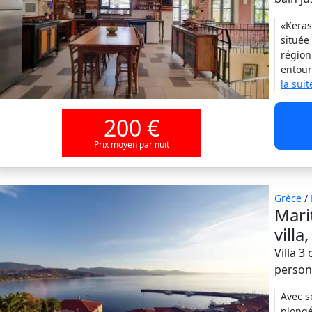
«Keras
située
région
entour
la suit
200 €
Prix moyen par nuit
Grèce
/
Mari
vill
Villa 3
person
Avec s
plongé