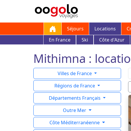
Séjours
Locations
C
En France
Ski
Côte d'Azur
Mithimna : locatio
Villes de France
Régions de France
Départements Français
Outre Mer
Côte Méditerranéenne