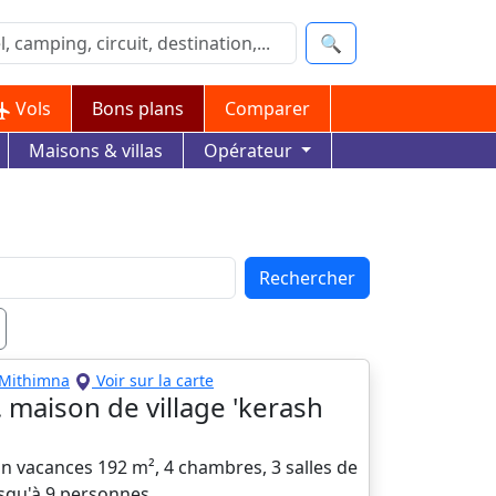
🔍
Vols
Bons plans
Comparer
Maisons & villas
Opérateur
Rechercher
Mithimna
Voir sur la carte
. maison de village 'kerash
n vacances 192 m², 4 chambres, 3 salles de
usqu'à 9 personnes