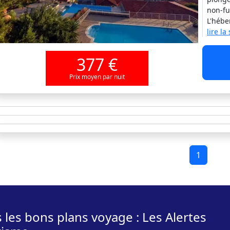
non-fu
L'hébe
lire la
377 €
Prix moyen par nuit
1
 les bons plans voyage : Les Alertes