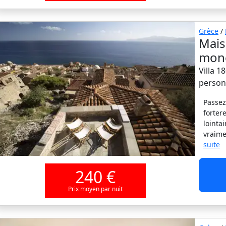
Grèce
/
Mais
mone
Villa 1
person
Passez
forter
lointa
vraime
suite
240 €
Prix moyen par nuit