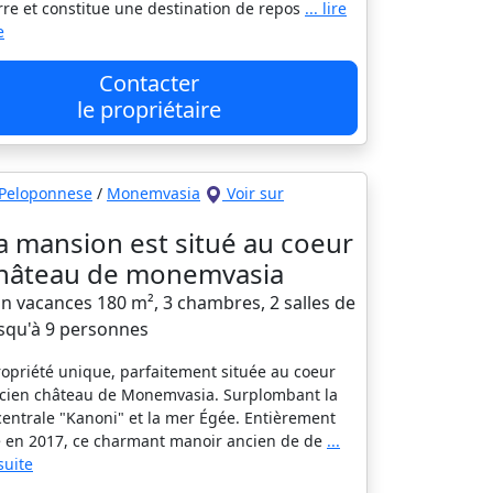
rre et constitue une destination de repos
... lire
e
Contacter
le propriétaire
Peloponnese
/
Monemvasia
Voir sur
 mansion est situé au coeur
hâteau de monemvasia
n vacances 180 m², 3 chambres, 2 salles de
usqu'à 9 personnes
opriété unique, parfaitement située au coeur
ncien château de Monemvasia. Surplombant la
centrale "Kanoni" et la mer Égée. Entièrement
 en 2017, ce charmant manoir ancien de de
...
 suite