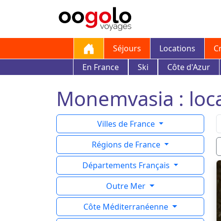
Séjours
Locations
C
En France
Ski
Côte d'Azur
Monemvasia : loca
Villes de France
Régions de France
Départements Français
Outre Mer
Côte Méditerranéenne