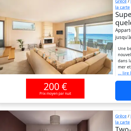
Grèce
/
la carte
Supe
quel
Appart
jusqu'
Une be
nouvel
dans l
mer et
... lire
200 €
Prix moyen par nuit
Grèce
/
la carte
Two-