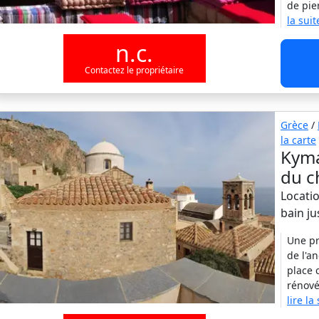
de pie
la suit
n.c.
Contactez le propriétaire
Grèce
/
la carte
Kyma
du c
Locatio
bain j
Une pr
de l'a
place 
rénové
lire la