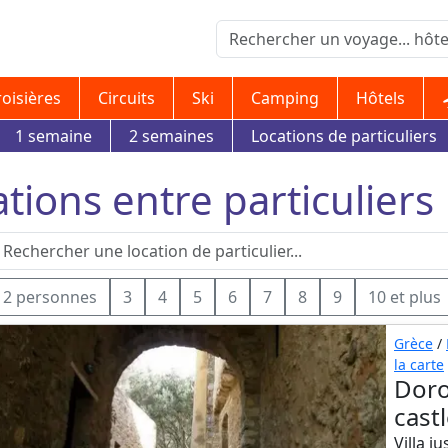
roisières
Circuits
Ski
Camping
Hôtels
1 semaine
2 semaines
Locations de particuliers
tions entre particuliers
2 personnes
3
4
5
6
7
8
9
10 et plus
Grèce
/
la carte
Doro
cast
Villa j