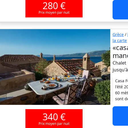
280 €
Prix moyen par nuit
Grèce
/
la carte
«casa
mano
Chalet 
jusqu'
Casa F
l'été 
60 mèt
sont d
340 €
Prix moyen par nuit