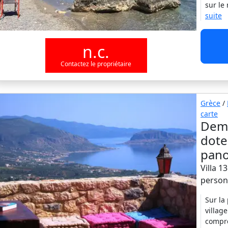
sur le
suite
n.c.
Contactez le propriétaire
Grèce
/
carte
Deme
dote
pano
Villa 1
person
Sur la
villag
compre