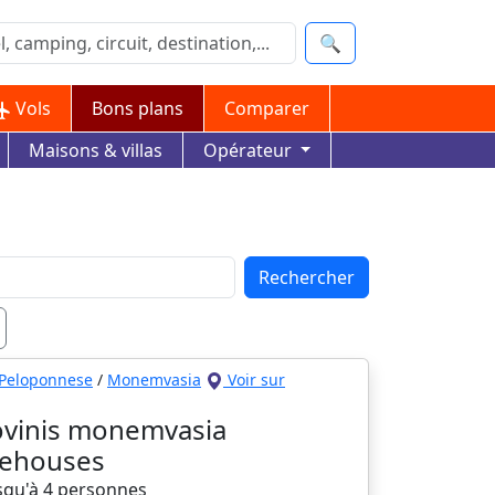
🔍
Vols
Bons plans
Comparer
Maisons & villas
Opérateur
Rechercher
Peloponnese
/
Monemvasia
Voir sur
vinis monemvasia
lehouses
usqu'à 4 personnes