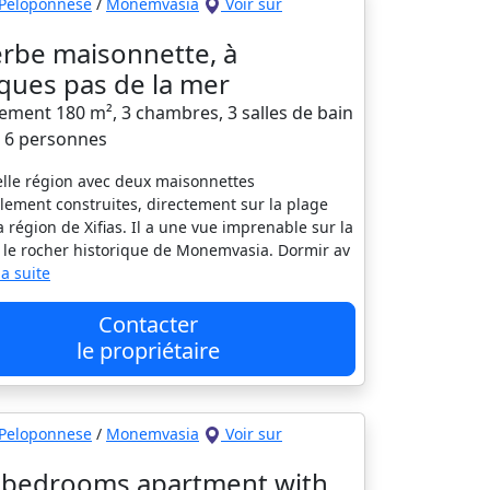
Peloponnese
/
Monemvasia
Voir sur
rbe maisonnette, à
ques pas de la mer
ement 180 m², 3 chambres, 3 salles de bain
à 6 personnes
lle région avec deux maisonnettes
lement construites, directement sur la plage
a région de Xifias. Il a une vue imprenable sur la
 le rocher historique de Monemvasia. Dormir av
 la suite
Contacter
le propriétaire
Peloponnese
/
Monemvasia
Voir sur
bedrooms apartment with