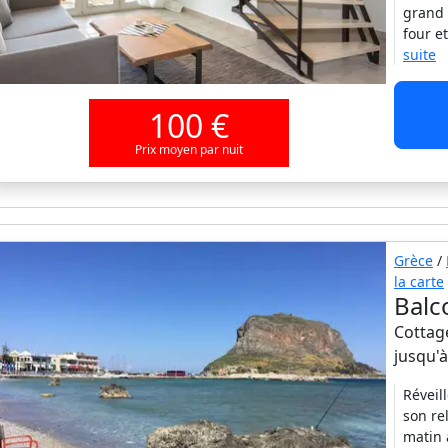
grand 
four e
suite
100 €
Prix moyen par nuit
Grèce
/
la carte
Balc
Cottage
jusqu'
Réveil
son re
matin 