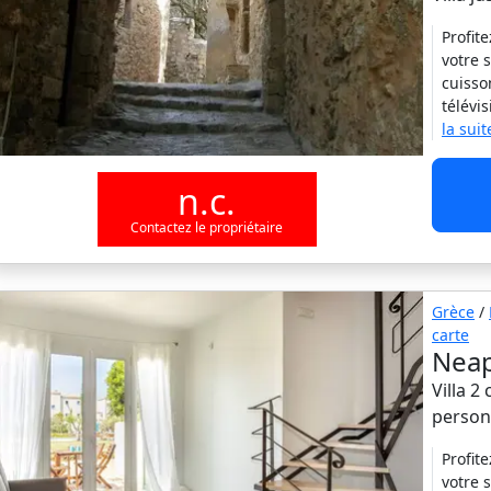
Profit
votre 
cuisso
télévi
la suit
n.c.
Contactez le propriétaire
Grèce
/
carte
Neapo
Villa 2
person
Profit
votre 