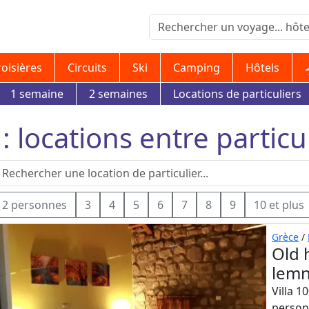
roisières
Circuits
Ski
Camping
Hôtels
1 semaine
2 semaines
Locations de particuliers
locations entre particul
2 personnes
3
4
5
6
7
8
9
10 et plus
Grèce
/
Old 
lemn
Villa 1
person