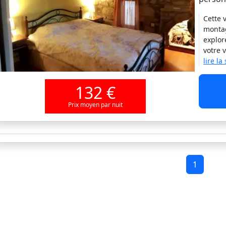
Cette 
montag
explor
votre 
lire la
132 €
Prix moyen par nuit
1