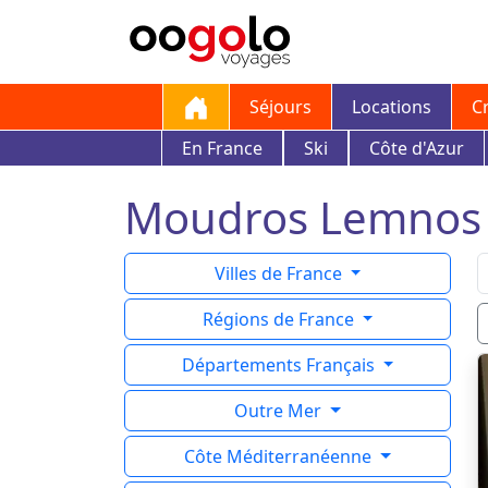
Séjours
Locations
C
En France
Ski
Côte d'Azur
Moudros Lemnos : 
Villes de France
Régions de France
Départements Français
Outre Mer
Côte Méditerranéenne