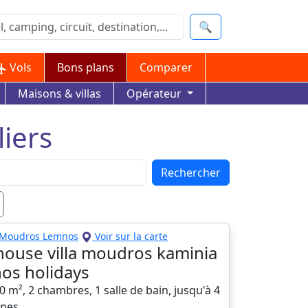
🔍
Vols
Bons plans
Comparer
Maisons & villas
Opérateur
iers
Rechercher
Moudros Lemnos
Voir sur la carte
house villa moudros kaminia
os holidays
00 m², 2 chambres, 1 salle de bain, jusqu'à 4
nes