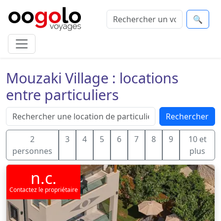
🔍
Mouzaki Village : locations
entre particuliers
Rechercher
2
3
4
5
6
7
8
9
10 et
personnes
plus
n.c.
Contactez le propriétaire