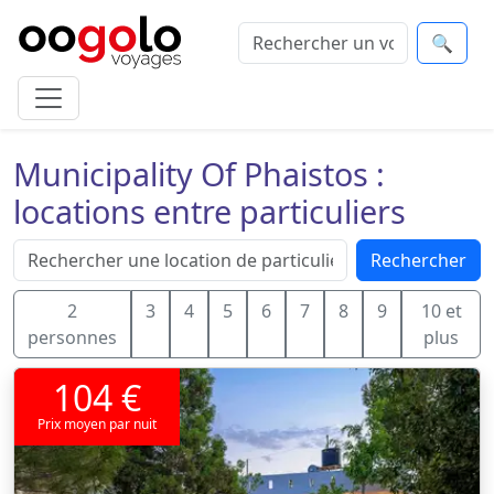
🔍
Municipality Of Phaistos :
locations entre particuliers
Rechercher
2
3
4
5
6
7
8
9
10 et
personnes
plus
104 €
Prix moyen par nuit