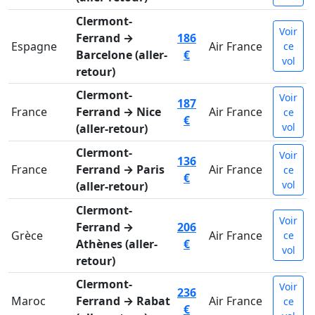
Clermont-
Voir
Ferrand →
186
Espagne
Air France
ce
Barcelone (aller-
€
vol
retour)
Clermont-
Voir
187
France
Ferrand → Nice
Air France
ce
€
vol
(aller-retour)
Clermont-
Voir
136
France
Ferrand → Paris
Air France
ce
€
vol
(aller-retour)
Clermont-
Voir
Ferrand →
206
Grèce
Air France
ce
Athènes (aller-
€
vol
retour)
Clermont-
Voir
236
Maroc
Ferrand → Rabat
Air France
ce
€