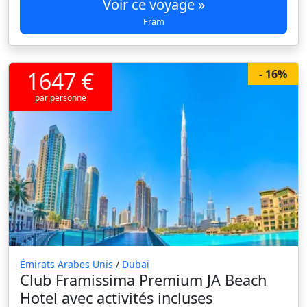
Voir ce voyage »
Fram
1647 €
- 16%
par personne
Émirats Arabes Unis
/
Dubaï
Club Framissima Premium JA Beach
Hotel avec activités incluses