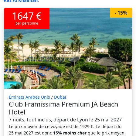
Ras Al Khaimah
.
1647 €
- 15%
par personne
Émirats Arabes Unis
/
Dubaï
Club Framissima Premium JA Beach
Hotel
7 nuits, tout inclus, départ de Lyon le 25 mai 2027
Le prix moyen de ce voyage est de 1929 €. Le départ du
25 mai 2027 est donc
15% moins cher
que le prix moyen.