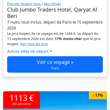
Émirats Arabes Unis
/
Abu Dhabi
Club Jumbo Traders Hotel, Qaryat Al
Beri
7 nuits, tout inclus, départ de Paris le 15 septembre
2026
Le prix moyen de ce voyage est de 1344 €. Le départ du
15 septembre 2026 est donc
17% moins cher
que le prix
moyen.
Voir tous les prix
Autres villes de départ
Voir ce voyage »
Fram
1113 €
- 17%
par personne