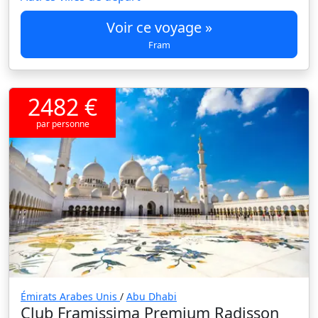
Voir ce voyage »
Fram
2482 €
par personne
Émirats Arabes Unis
/
Abu Dhabi
Club Framissima Premium Radisson