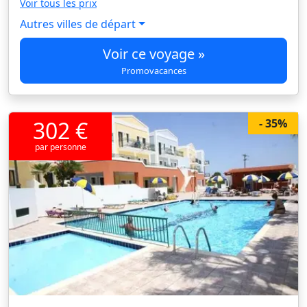
Voir tous les prix
Autres villes de départ
Voir ce voyage »
Promovacances
302 €
- 35%
par personne