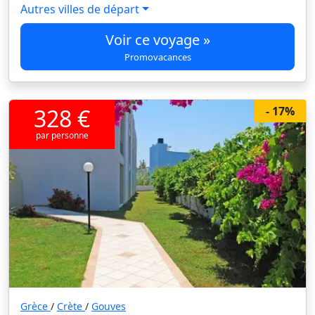
Autres villes de départ
Voir ce voyage »
Promovacances
328 €
- 17%
par personne
Grèce
/
Crète
/
Gouves