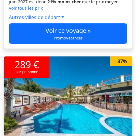
juin 2027 est donc
21% moins cher
que le prix moyen.
Voir tous les prix
Autres villes de départ
Voir ce voyage »
Promovacances
289 €
- 37%
par personne