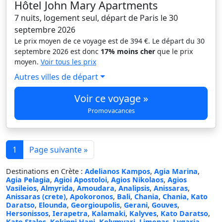
Hôtel John Mary Apartments
7 nuits, logement seul, départ de Paris le 30
septembre 2026
Le prix moyen de ce voyage est de 394 €. Le départ du 30
septembre 2026 est donc
17% moins cher
que le prix
moyen.
Voir tous les prix
Autres villes de départ
Voir ce voyage »
Promovacances
1
Page suivante »
Destinations en Crète :
Adelianos Kampos
,
Agia Marina
,
Agia Pelagia
,
Agioi Apostoloi
,
Agios Nikolaos
,
Agios
Vasileios
,
Almyrida
,
Amoudara
,
Analipsis
,
Anissaras
,
Anissaras (crete)
,
Apokoronos
,
Bali
,
Chania
,
Chania, Kato
Daratso
,
Elounda
,
Georgioupolis
,
Gerani
,
Gouves
,
Hersonissos
,
Ierapetra
,
Kalamaki
,
Kalyves
,
Kato Daratso
,
Kato Stalos
,
Kokinni Hani
,
Kolymvari
,
Limenas
,
Lygaria
,