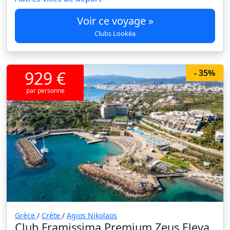
Voir ce voyage »
Clubs Lookéa
929 €
- 35%
par personne
Grèce
/
Crète
/
Agios Nikolaos
Club Framissima Premium Zeus Eleva