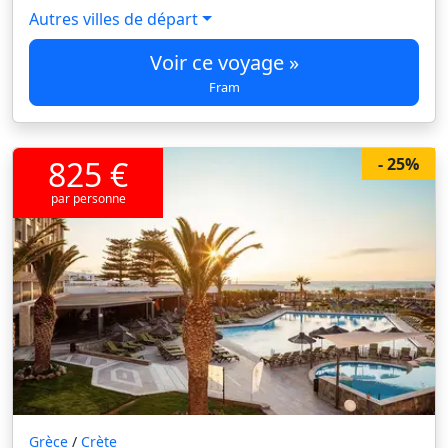
Autres villes de départ
Voir ce voyage »
Fram
825 €
- 25%
par personne
Grèce
/
Crète