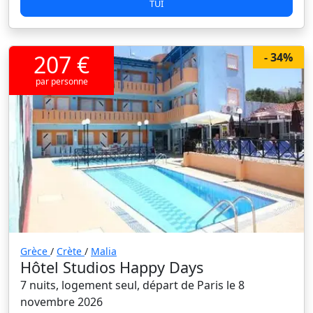
TUI
207 €
- 34%
par personne
Grèce
/
Crète
/
Malia
Hôtel Studios Happy Days
7 nuits, logement seul, départ de Paris le 8
novembre 2026