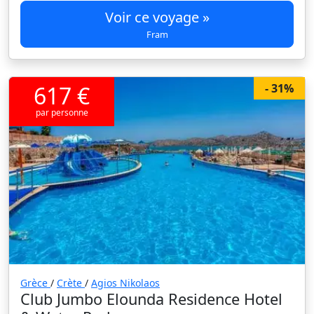
Voir ce voyage »
Fram
617 €
- 31%
par personne
Grèce
/
Crète
/
Agios Nikolaos
Club Jumbo Elounda Residence Hotel