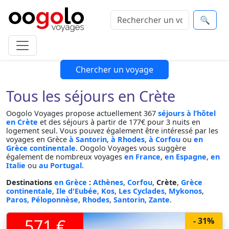
🔍
Chercher un voyage
Tous les séjours en Crète
Oogolo Voyages propose actuellement 367
séjours à l’hôtel
en Crète
et des séjours à partir de 177€ pour 3 nuits en
logement seul. Vous pouvez également être intéressé par les
voyages en Grèce
à Santorin
,
à Rhodes
,
à Corfou
ou
en
Grèce continentale
. Oogolo Voyages vous suggère
également de nombreux voyages
en France
,
en Espagne
,
en
Italie
ou
au Portugal
.
Destinations
en Grèce
:
Athènes
,
Corfou
,
Crète
,
Grèce
continentale
,
Ile d'Eubée
,
Kos
,
Les Cyclades
,
Mykonos
,
Paros
,
Péloponnèse
,
Rhodes
,
Santorin
,
Zante
.
571 €
- 31%