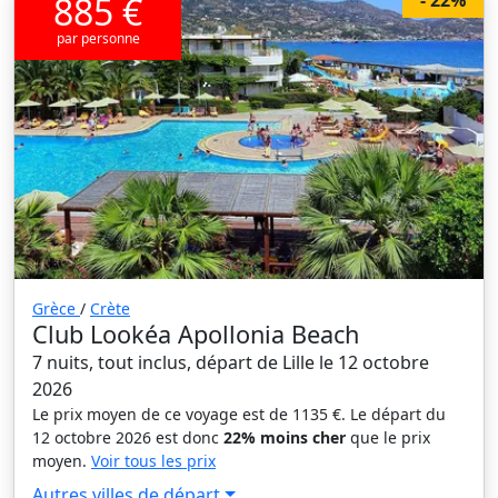
885 €
- 22%
par personne
Grèce
/
Crète
Club Lookéa Apollonia Beach
7 nuits, tout inclus, départ de Lille le 12 octobre
2026
Le prix moyen de ce voyage est de 1135 €. Le départ du
12 octobre 2026 est donc
22% moins cher
que le prix
moyen.
Voir tous les prix
Autres villes de départ