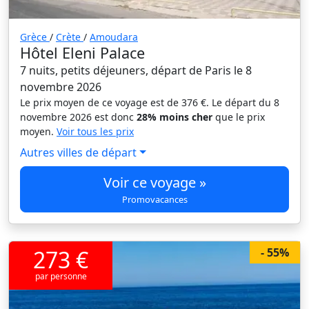
Grèce
/
Crète
/
Amoudara
Hôtel Eleni Palace
7 nuits, petits déjeuners, départ de Paris le 8
novembre 2026
Le prix moyen de ce voyage est de 376 €. Le départ du 8
novembre 2026 est donc
28% moins cher
que le prix
moyen.
Voir tous les prix
Autres villes de départ
Voir ce voyage »
Promovacances
273 €
- 55%
par personne