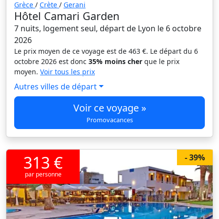
Grèce
/
Crète
/
Gerani
Hôtel Camari Garden
7 nuits, logement seul, départ de Lyon le 6 octobre
2026
Le prix moyen de ce voyage est de 463 €. Le départ du 6
octobre 2026 est donc
35% moins cher
que le prix
moyen.
Voir tous les prix
Autres villes de départ
Voir ce voyage »
Promovacances
313 €
- 39%
par personne