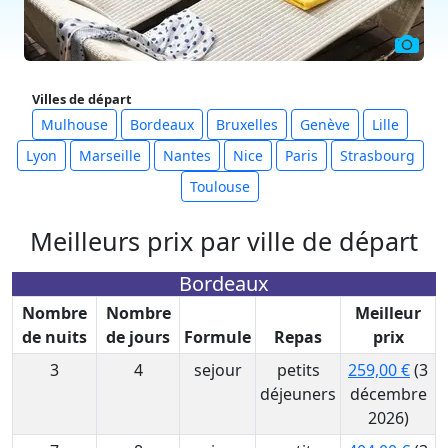
Villes de départ
Mulhouse
Bordeaux
Bruxelles
Genève
Lille
Lyon
Marseille
Nantes
Nice
Paris
Strasbourg
Toulouse
Meilleurs prix par ville de départ
Bordeaux
Nombre
Nombre
Meilleur
de nuits
de jours
Formule
Repas
prix
3
4
sejour
petits
259,00 €
(3
déjeuners
décembre
2026)