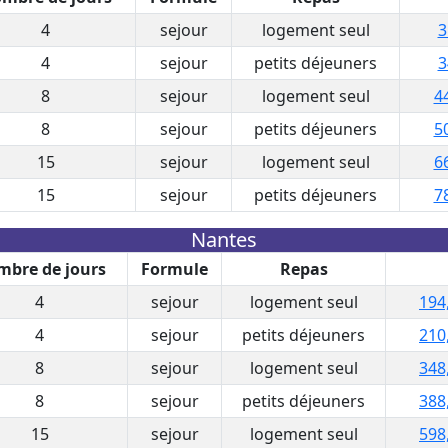
4
sejour
logement seul
3
4
sejour
petits déjeuners
3
8
sejour
logement seul
4
8
sejour
petits déjeuners
5
15
sejour
logement seul
6
15
sejour
petits déjeuners
7
Nantes
bre de jours
Formule
Repas
4
sejour
logement seul
194
4
sejour
petits déjeuners
210
8
sejour
logement seul
348
8
sejour
petits déjeuners
388
15
sejour
logement seul
598