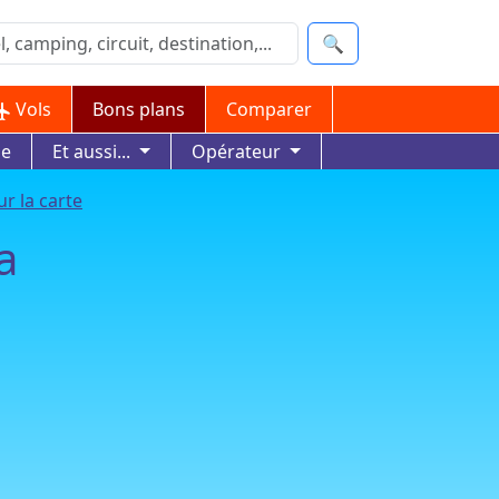
🔍
Vols
Bons plans
Comparer
ue
Et aussi...
Opérateur
ur la carte
a