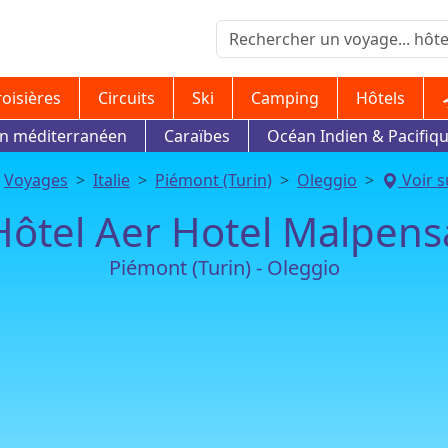
roisières
Circuits
Ski
Camping
Hôtels
in méditerranéen
Caraïbes
Océan Indien & Pacifiq
Voyages
Italie
Piémont (Turin)
Oleggio
Voir s
Hôtel Aer Hotel Malpens
Piémont (Turin) - Oleggio