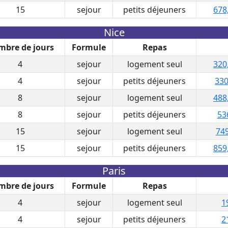
15
sejour
petits déjeuners
678
Nice
bre de jours
Formule
Repas
4
sejour
logement seul
320
4
sejour
petits déjeuners
330
8
sejour
logement seul
488
8
sejour
petits déjeuners
53
15
sejour
logement seul
749
15
sejour
petits déjeuners
859
Paris
bre de jours
Formule
Repas
4
sejour
logement seul
1
4
sejour
petits déjeuners
2