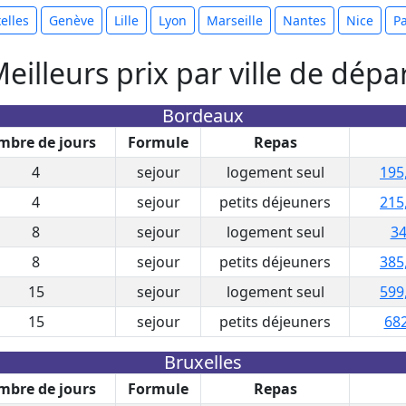
elles
Genève
Lille
Lyon
Marseille
Nantes
Nice
Pa
eilleurs prix par ville de dépa
Bordeaux
bre de jours
Formule
Repas
4
sejour
logement seul
195
4
sejour
petits déjeuners
215
8
sejour
logement seul
34
8
sejour
petits déjeuners
385
15
sejour
logement seul
599
15
sejour
petits déjeuners
682
Bruxelles
bre de jours
Formule
Repas