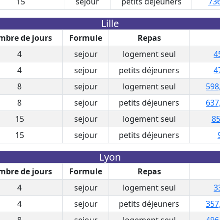
15
sejour
petits déjeuners
736
Lille
bre de jours
Formule
Repas
4
sejour
logement seul
4
4
sejour
petits déjeuners
4
8
sejour
logement seul
598
8
sejour
petits déjeuners
637
15
sejour
logement seul
85
15
sejour
petits déjeuners
Lyon
bre de jours
Formule
Repas
4
sejour
logement seul
3
4
sejour
petits déjeuners
357
8
sejour
logement seul
496