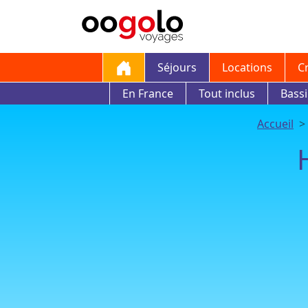
Séjours
Locations
C
En France
Tout inclus
Bass
Accueil