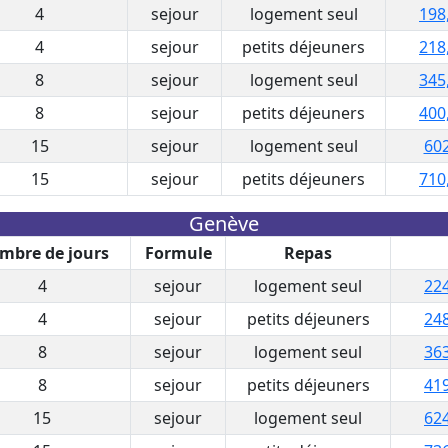
4
sejour
logement seul
198
4
sejour
petits déjeuners
218
8
sejour
logement seul
345
8
sejour
petits déjeuners
400
15
sejour
logement seul
602
15
sejour
petits déjeuners
710
Genève
mbre de jours
Formule
Repas
4
sejour
logement seul
224
4
sejour
petits déjeuners
248
8
sejour
logement seul
363
8
sejour
petits déjeuners
419
15
sejour
logement seul
624