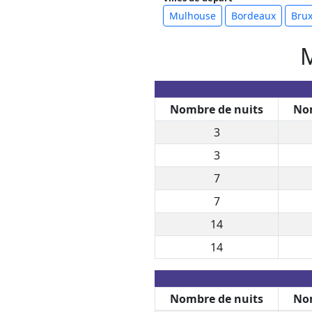
Mulhouse
Bordeaux
Brux
M
Nombre de nuits
Nom
3
3
7
7
14
14
Nombre de nuits
Nom