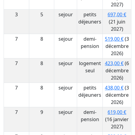
2027)
3
5
sejour
petits
697,00 €
déjeuners
(21 juin
2027)
7
8
sejour
demi-
519,00 €
(3
pension
décembre
2026)
7
8
sejour
logement
423,00 €
(6
seul
décembre
2026)
7
8
sejour
petits
438,00 €
(3
déjeuners
décembre
2026)
7
9
sejour
demi-
619,00 €
pension
(16 janvier
2027)