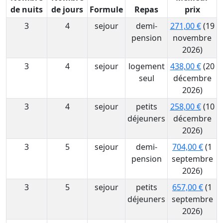
de nuits
de jours
Formule
Repas
prix
3
4
sejour
demi-
271,00 €
(19
pension
novembre
2026)
3
4
sejour
logement
438,00 €
(20
seul
décembre
2026)
3
4
sejour
petits
258,00 €
(10
déjeuners
décembre
2026)
3
5
sejour
demi-
704,00 €
(1
pension
septembre
2026)
3
5
sejour
petits
657,00 €
(1
déjeuners
septembre
2026)