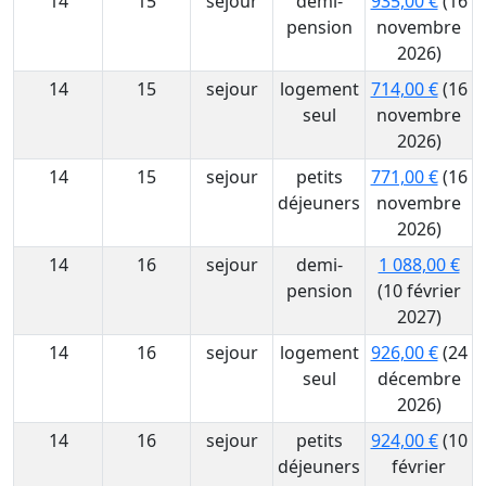
14
15
sejour
demi-
935,00 €
(16
pension
novembre
2026)
14
15
sejour
logement
714,00 €
(16
seul
novembre
2026)
14
15
sejour
petits
771,00 €
(16
déjeuners
novembre
2026)
14
16
sejour
demi-
1 088,00 €
pension
(10 février
2027)
14
16
sejour
logement
926,00 €
(24
seul
décembre
2026)
14
16
sejour
petits
924,00 €
(10
déjeuners
février