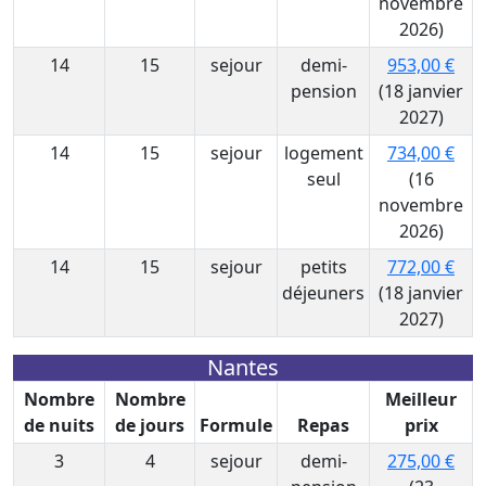
novembre
2026)
14
15
sejour
demi-
953,00 €
pension
(18 janvier
2027)
14
15
sejour
logement
734,00 €
seul
(16
novembre
2026)
14
15
sejour
petits
772,00 €
déjeuners
(18 janvier
2027)
Nantes
Nombre
Nombre
Meilleur
de nuits
de jours
Formule
Repas
prix
3
4
sejour
demi-
275,00 €