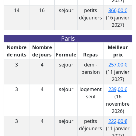
2027)
14
16
sejour
petits
866,00 €
déjeuners
(16 janvier
2027)
Paris
Nombre
Nombre
Meilleur
de nuits
de jours
Formule
Repas
prix
3
4
sejour
demi-
257,00 €
pension
(11 janvier
2027)
3
4
sejour
logement
239,00 €
seul
(16
novembre
2026)
3
4
sejour
petits
222,00 €
déjeuners
(11 janvier
2027)