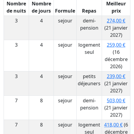
Nombre
Nombre
Meilleur
de nuits
de jours
Formule
Repas
prix
3
4
sejour
demi-
274,00 €
pension
(21 janvier
2027)
3
4
sejour
logement
259,00 €
seul
(16
décembre
2026)
3
4
sejour
petits
239,00 €
déjeuners
(21 janvier
2027)
7
8
sejour
demi-
503,00 €
pension
(21 janvier
2027)
7
8
sejour
logement
418,00 €
(6
seul
décembre