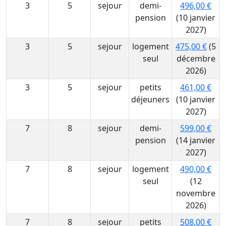
3
5
sejour
demi-
496,00 €
pension
(10 janvier
2027)
3
5
sejour
logement
475,00 €
(5
seul
décembre
2026)
3
5
sejour
petits
461,00 €
déjeuners
(10 janvier
2027)
7
8
sejour
demi-
599,00 €
pension
(14 janvier
2027)
7
8
sejour
logement
490,00 €
seul
(12
novembre
2026)
7
8
sejour
petits
508,00 €