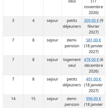
seul
(17
novembre
2026)
3
4
sejour
petits
309,00 €
(9
déjeuners
février
2027)
7
8
sejour
demi-
581,00 €
pension
(18 janvier
2027)
7
8
sejour
logement
478,00 €
(6
seul
décembre
2026)
7
8
sejour
petits
491,00 €
déjeuners
(18 janvier
2027)
14
15
sejour
demi-
996,00 €
pension
(18 janvier