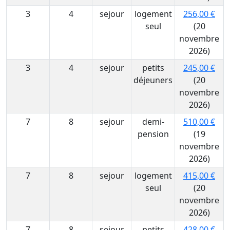
3
4
sejour
logement
256,00 €
seul
(20
novembre
2026)
3
4
sejour
petits
245,00 €
déjeuners
(20
novembre
2026)
7
8
sejour
demi-
510,00 €
pension
(19
novembre
2026)
7
8
sejour
logement
415,00 €
seul
(20
novembre
2026)
7
8
sejour
petits
428,00 €