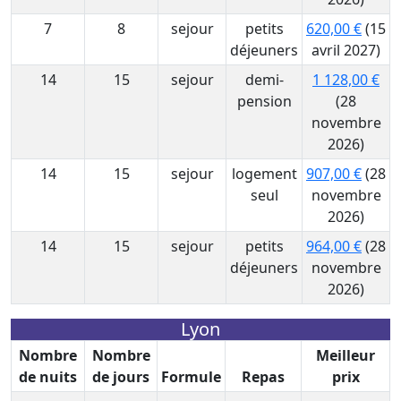
7
8
sejour
petits
620,00 €
(15
déjeuners
avril 2027)
14
15
sejour
demi-
1 128,00 €
pension
(28
novembre
2026)
14
15
sejour
logement
907,00 €
(28
seul
novembre
2026)
14
15
sejour
petits
964,00 €
(28
déjeuners
novembre
2026)
Lyon
Nombre
Nombre
Meilleur
de nuits
de jours
Formule
Repas
prix