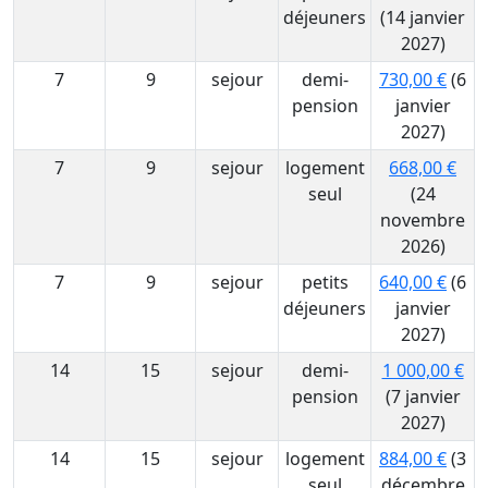
déjeuners
(14 janvier
2027)
7
9
sejour
demi-
730,00 €
(6
pension
janvier
2027)
7
9
sejour
logement
668,00 €
seul
(24
novembre
2026)
7
9
sejour
petits
640,00 €
(6
déjeuners
janvier
2027)
14
15
sejour
demi-
1 000,00 €
pension
(7 janvier
2027)
14
15
sejour
logement
884,00 €
(3
seul
décembre