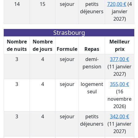
14
15
sejour
petits
720,00 €
(4
déjeuners
janvier
2027)
Strasbourg
Nombre
Nombre
Meilleur
de nuits
de jours
Formule
Repas
prix
3
4
sejour
demi-
377,00 €
pension
(11 janvier
2027)
3
4
sejour
logement
355,00 €
seul
(16
novembre
2026)
3
4
sejour
petits
342,00 €
déjeuners
(11 janvier
2027)