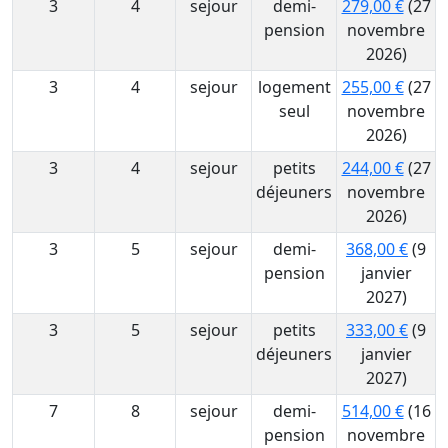
3
4
sejour
demi-
279,00 €
(27
pension
novembre
2026)
3
4
sejour
logement
255,00 €
(27
seul
novembre
2026)
3
4
sejour
petits
244,00 €
(27
déjeuners
novembre
2026)
3
5
sejour
demi-
368,00 €
(9
pension
janvier
2027)
3
5
sejour
petits
333,00 €
(9
déjeuners
janvier
2027)
7
8
sejour
demi-
514,00 €
(16
pension
novembre