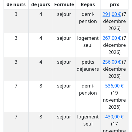
de nuits
de jours
Formule
Repas
prix
3
4
sejour
demi-
291,00 €
(7
pension
décembre
2026)
3
4
sejour
logement
267,00 €
(7
seul
décembre
2026)
3
4
sejour
petits
256,00 €
(7
déjeuners
décembre
2026)
7
8
sejour
demi-
536,00 €
pension
(19
novembre
2026)
7
8
sejour
logement
430,00 €
seul
(17
novembre