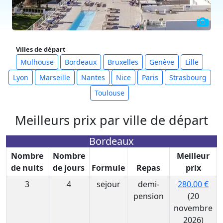
Villes de départ
Mulhouse
Bordeaux
Bruxelles
Genève
Lille
Lyon
Marseille
Nantes
Nice
Paris
Strasbourg
Toulouse
Meilleurs prix par ville de départ
Bordeaux
Nombre
Nombre
Meilleur
de nuits
de jours
Formule
Repas
prix
3
4
sejour
demi-
280,00 €
pension
(20
novembre
2026)