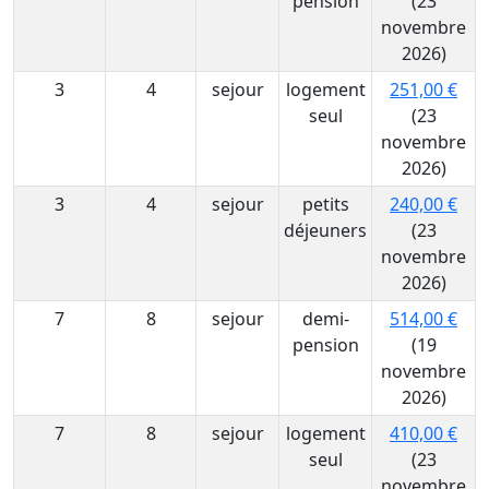
pension
(23
novembre
2026)
3
4
sejour
logement
251,00 €
seul
(23
novembre
2026)
3
4
sejour
petits
240,00 €
déjeuners
(23
novembre
2026)
7
8
sejour
demi-
514,00 €
pension
(19
novembre
2026)
7
8
sejour
logement
410,00 €
seul
(23
novembre