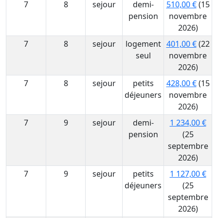
7
8
sejour
demi-
510,00 €
(15
pension
novembre
2026)
7
8
sejour
logement
401,00 €
(22
seul
novembre
2026)
7
8
sejour
petits
428,00 €
(15
déjeuners
novembre
2026)
7
9
sejour
demi-
1 234,00 €
pension
(25
septembre
2026)
7
9
sejour
petits
1 127,00 €
déjeuners
(25
septembre
2026)