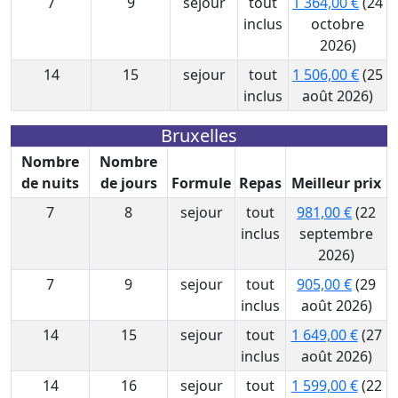
7
9
sejour
tout
1 364,00 €
(24
inclus
octobre
2026)
14
15
sejour
tout
1 506,00 €
(25
inclus
août 2026)
Bruxelles
Nombre
Nombre
de nuits
de jours
Formule
Repas
Meilleur prix
7
8
sejour
tout
981,00 €
(22
inclus
septembre
2026)
7
9
sejour
tout
905,00 €
(29
inclus
août 2026)
14
15
sejour
tout
1 649,00 €
(27
inclus
août 2026)
14
16
sejour
tout
1 599,00 €
(22