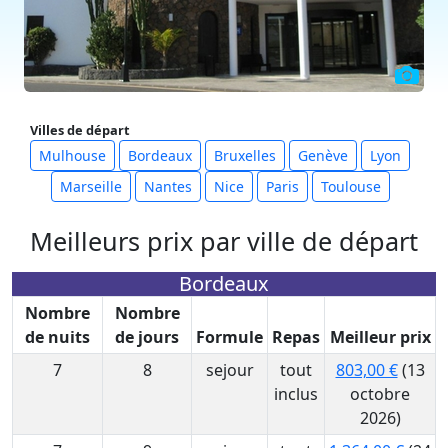
Villes de départ
Mulhouse
Bordeaux
Bruxelles
Genève
Lyon
Marseille
Nantes
Nice
Paris
Toulouse
Meilleurs prix par ville de départ
Bordeaux
Nombre
Nombre
de nuits
de jours
Formule
Repas
Meilleur prix
7
8
sejour
tout
803,00 €
(13
inclus
octobre
2026)