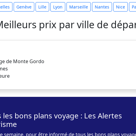
elles
Genève
Lille
Lyon
Marseille
Nantes
Nice
Pa
eilleurs prix par ville de dépa
lage de Monte Gordo
rnes
ieure
 les bons plans voyage : Les Alertes
risme
 semaine, pour être informé de tous les bons plans voyag