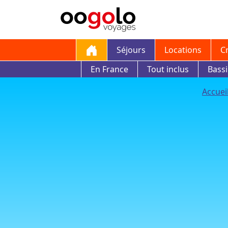
Séjours
Locations
C
En France
Tout inclus
Bass
Accuei