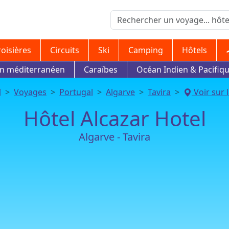
roisières
Circuits
Ski
Camping
Hôtels
in méditerranéen
Caraïbes
Océan Indien & Pacifiq
l
Voyages
Portugal
Algarve
Tavira
Voir sur l
Hôtel Alcazar Hotel
Algarve - Tavira