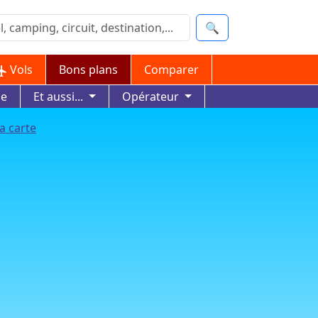
🔍
Vols
Bons plans
Comparer
ue
Et aussi...
Opérateur
a carte