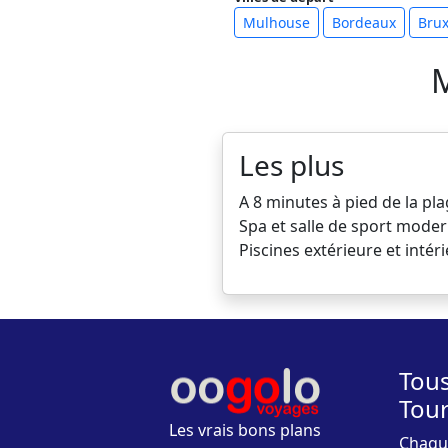
Mulhouse
Bordeaux
Brux
M
Les plus
A 8 minutes à pied de la p
Spa et salle de sport mode
Piscines extérieure et intér
Tous
Tou
Les vrais bons plans
Chaque