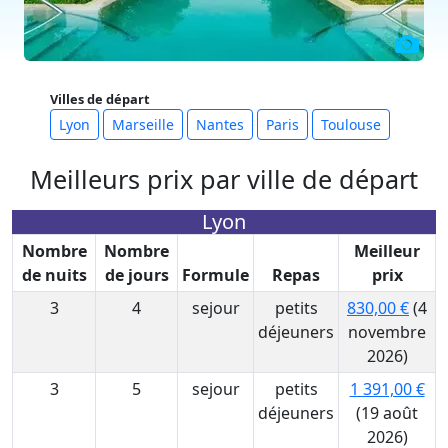
Villes de départ
Lyon
Marseille
Nantes
Paris
Toulouse
Meilleurs prix par ville de départ
Lyon
Nombre
Nombre
Meilleur
de nuits
de jours
Formule
Repas
prix
3
4
sejour
petits
830,00 €
(4
déjeuners
novembre
2026)
3
5
sejour
petits
1 391,00 €
déjeuners
(19 août
2026)