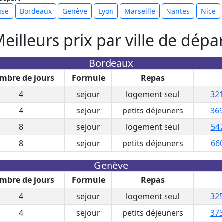
use
Bordeaux
Genève
Lyon
Marseille
Nantes
Nice
eilleurs prix par ville de dépa
Bordeaux
mbre de jours
Formule
Repas
4
sejour
logement seul
321
4
sejour
petits déjeuners
369
8
sejour
logement seul
547
8
sejour
petits déjeuners
660
Genève
mbre de jours
Formule
Repas
4
sejour
logement seul
325
4
sejour
petits déjeuners
373