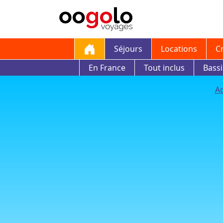
Séjours
Locations
C
En France
Tout inclus
Bass
Ac