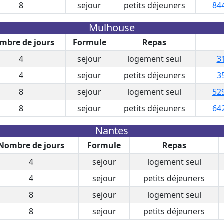
8
sejour
petits déjeuners
84
Mulhouse
mbre de jours
Formule
Repas
4
sejour
logement seul
3
4
sejour
petits déjeuners
3
8
sejour
logement seul
52
8
sejour
petits déjeuners
64
Nantes
Nombre de jours
Formule
Repas
4
sejour
logement seul
4
sejour
petits déjeuners
8
sejour
logement seul
8
sejour
petits déjeuners