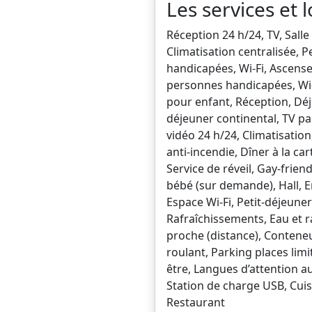
Les services et l
Réception 24 h/24, TV, Sall
Climatisation centralisée, P
handicapées, Wi-Fi, Ascense
personnes handicapées, Wi-F
pour enfant, Réception, Déj
déjeuner continental, TV pa
vidéo 24 h/24, Climatisatio
anti-incendie, Dîner à la ca
Service de réveil, Gay-frien
bébé (sur demande), Hall, E
Espace Wi-Fi, Petit-déjeuner
Rafraîchissements, Eau et r
proche (distance), Contene
roulant, Parking places limi
être, Langues d’attention au
Station de charge USB, Cuisi
Restaurant