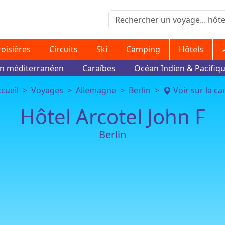
roisières
Circuits
Ski
Camping
Hôtels
in méditerranéen
Caraïbes
Océan Indien & Pacifiq
cueil
Voyages
Allemagne
Berlin
Voir sur la ca
Hôtel Arcotel John F
Berlin