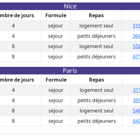
Nice
mbre de jours
Formule
Repas
4
sejour
logement seul
316
4
sejour
petits déjeuners
364
8
sejour
logement seul
558
8
sejour
petits déjeuners
671
Paris
mbre de jours
Formule
Repas
4
sejour
logement seul
31
4
sejour
petits déjeuners
35
8
sejour
logement seul
54
8
sejour
petits déjeuners
64