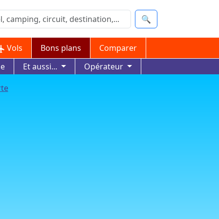
🔍
Vols
Bons plans
Comparer
ue
Et aussi...
Opérateur
rte