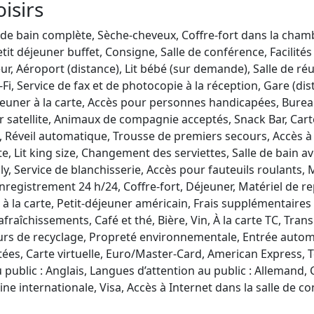
oisirs
e de bain complète, Sèche-cheveux, Coffre-fort dans la cham
etit déjeuner buffet, Consigne, Salle de conférence, Facilit
ur, Aéroport (distance), Lit bébé (sur demande), Salle de r
i, Service de fax et de photocopie à la réception, Gare (dis
euner à la carte, Accès pour personnes handicapées, Bureau, 
r satellite, Animaux de compagnie acceptés, Snack Bar, Carte
n, Réveil automatique, Trousse de premiers secours, Accès 
rte, Lit king size, Changement des serviettes, Salle de bain 
dly, Service de blanchisserie, Accès pour fauteuils roulants, 
nregistrement 24 h/24, Coffre-fort, Déjeuner, Matériel de re
 à la carte, Petit-déjeuner américain, Frais supplémentaires 
afraîchissements, Café et thé, Bière, Vin, À la carte TC, Tr
urs de recyclage, Propreté environnementale, Entrée autom
tées, Carte virtuelle, Euro/Master-Card, American Express, T
 public : Anglais, Langues d’attention au public : Allemand, 
ne internationale, Visa, Accès à Internet dans la salle de co