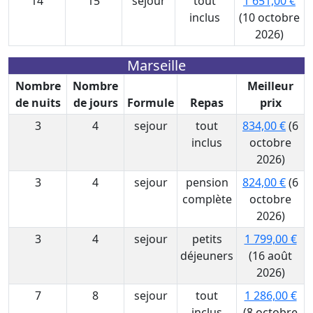
14
15
sejour
tout
1 651,00 €
inclus
(10 octobre
2026)
Marseille
Nombre
Nombre
Meilleur
de nuits
de jours
Formule
Repas
prix
3
4
sejour
tout
834,00 €
(6
inclus
octobre
2026)
3
4
sejour
pension
824,00 €
(6
complète
octobre
2026)
3
4
sejour
petits
1 799,00 €
déjeuners
(16 août
2026)
7
8
sejour
tout
1 286,00 €
inclus
(8 octobre